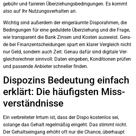
ge­bühr und fai­re­ren Über­zie­hungs­be­din­gun­gen. Es kommt
also auf Ihr Nut­zungs­ver­hal­ten an.
Wich­tig sind außer­dem der ein­ge­räum­te Dispo­rah­men, die
Bedin­gun­gen für eine gedul­de­te Über­zie­hung und die Fra­ge,
wie trans­pa­rent die Bank Zin­sen und Kos­ten aus­weist. Gera­
de bei Finanz­ent­schei­dun­gen spart ein kla­rer Ver­gleich nicht
nur Geld, son­dern auch Zeit. Genau dafür sind digi­ta­le Ver­
gleichs­rech­ner sinn­voll: Daten ein­ge­ben, Kon­di­tio­nen prü­fen
und pas­sen­de Anbie­ter schnel­ler fin­den.
Dis­po­zins Bedeu­tung ein­fach
erklärt: Die häu­figs­ten Miss­
ver­ständ­nis­se
Ein ver­brei­te­ter Irr­tum ist, dass der Dis­po kos­ten­los sei,
solan­ge das Gehalt regel­mä­ßig ein­geht. Das stimmt nicht.
Der Gehalts­ein­gang erhöht oft nur die Chan­ce, über­haupt