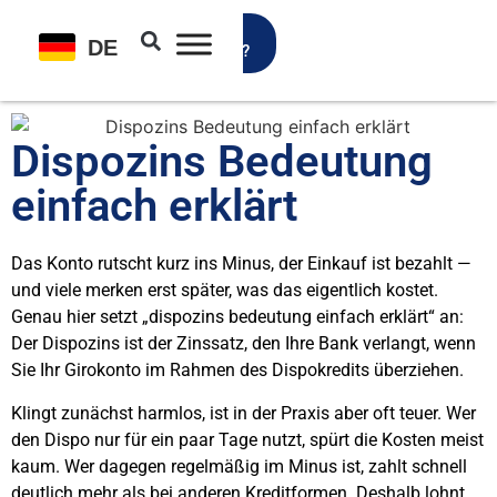
Gratis
DE
Girokonto?
Dis­po­zins Bedeu­tung
ein­fach erklärt
Das Kon­to rutscht kurz ins Minus, der Ein­kauf ist bezahlt —
und vie­le mer­ken erst spä­ter, was das eigent­lich kos­tet.
Genau hier setzt „dis­po­zins bedeu­tung ein­fach erklärt“ an:
Der Dis­po­zins ist der Zins­satz, den Ihre Bank ver­langt, wenn
Sie Ihr Giro­kon­to im Rah­men des Dis­po­kre­dits über­zie­hen.
Klingt zunächst harm­los, ist in der Pra­xis aber oft teu­er. Wer
den Dis­po nur für ein paar Tage nutzt, spürt die Kos­ten meist
kaum. Wer dage­gen regel­mä­ßig im Minus ist, zahlt schnell
deut­lich mehr als bei ande­ren Kre­dit­for­men. Des­halb lohnt