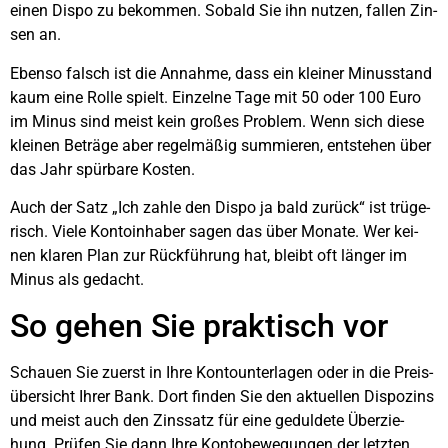
einen Dis­po zu bekom­men. Sobald Sie ihn nut­zen, fal­len Zin­
sen an.
Eben­so falsch ist die Annah­me, dass ein klei­ner Minus­stand
kaum eine Rol­le spielt. Ein­zel­ne Tage mit 50 oder 100 Euro
im Minus sind meist kein gro­ßes Pro­blem. Wenn sich die­se
klei­nen Beträ­ge aber regel­mä­ßig sum­mie­ren, ent­ste­hen über
das Jahr spür­ba­re Kos­ten.
Auch der Satz „Ich zah­le den Dis­po ja bald zurück“ ist trü­ge­
risch. Vie­le Kon­to­in­ha­ber sagen das über Mona­te. Wer kei­
nen kla­ren Plan zur Rück­füh­rung hat, bleibt oft län­ger im
Minus als gedacht.
So gehen Sie prak­tisch vor
Schau­en Sie zuerst in Ihre Kon­to­un­ter­la­gen oder in die Preis­
über­sicht Ihrer Bank. Dort fin­den Sie den aktu­el­len Dis­po­zins
und meist auch den Zins­satz für eine gedul­de­te Über­zie­
hung. Prü­fen Sie dann Ihre Kon­to­be­we­gun­gen der letz­ten