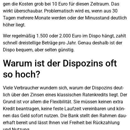
gen die Kos­ten grob bei 10 Euro für die­sen Zeit­raum. Das
wirkt über­schau­bar. Pro­ble­ma­tisch wird es, wenn aus 30
Tagen meh­re­re Mona­te wer­den oder der Minus­stand deut­lich
höher liegt.
Wer regel­mä­ßig 1.500 oder 2.000 Euro im Dis­po hängt, zahlt
schnell drei­stel­li­ge Beträ­ge pro Jahr. Genau des­halb ist der
Dis­po bequem, aber sel­ten güns­tig.
War­um ist der Dis­po­zins oft
so hoch?
Vie­le Ver­brau­cher wun­dern sich, war­um der Dis­po­zins deut­
lich über den Zin­sen eines klas­si­schen Raten­kre­dits liegt. Der
Grund ist vor allem die Fle­xi­bi­li­tät. Sie müs­sen kei­nen extra
Kre­dit bean­tra­gen, kei­ne fes­te Lauf­zeit ver­ein­ba­ren und kön­
nen das Geld sofort nut­zen. Die Bank stellt den Rah­men dau­
er­haft bereit und lässt Ihnen viel Frei­heit bei Rück­zah­lung
und Nut­zung.