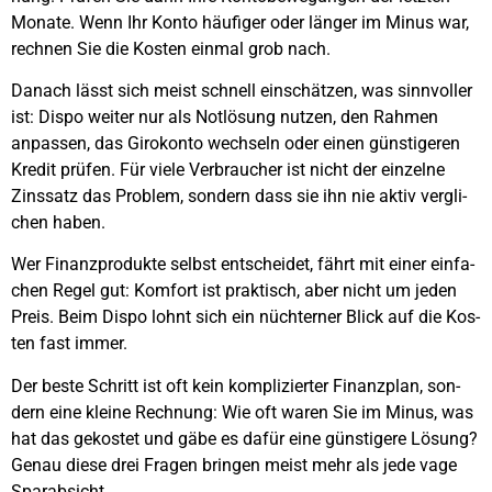
Mona­te. Wenn Ihr Kon­to häu­fi­ger oder län­ger im Minus war,
rech­nen Sie die Kos­ten ein­mal grob nach.
Danach lässt sich meist schnell ein­schät­zen, was sinn­vol­ler
ist: Dis­po wei­ter nur als Not­lö­sung nut­zen, den Rah­men
anpas­sen, das Giro­kon­to wech­seln oder einen güns­ti­ge­ren
Kre­dit prü­fen. Für vie­le Ver­brau­cher ist nicht der ein­zel­ne
Zins­satz das Pro­blem, son­dern dass sie ihn nie aktiv ver­gli­
chen haben.
Wer Finanz­pro­duk­te selbst ent­schei­det, fährt mit einer ein­fa­
chen Regel gut: Kom­fort ist prak­tisch, aber nicht um jeden
Preis. Beim Dis­po lohnt sich ein nüch­ter­ner Blick auf die Kos­
ten fast immer.
Der bes­te Schritt ist oft kein kom­pli­zier­ter Finanz­plan, son­
dern eine klei­ne Rech­nung: Wie oft waren Sie im Minus, was
hat das gekos­tet und gäbe es dafür eine güns­ti­ge­re Lösung?
Genau die­se drei Fra­gen brin­gen meist mehr als jede vage
Spar­a­b­sicht.