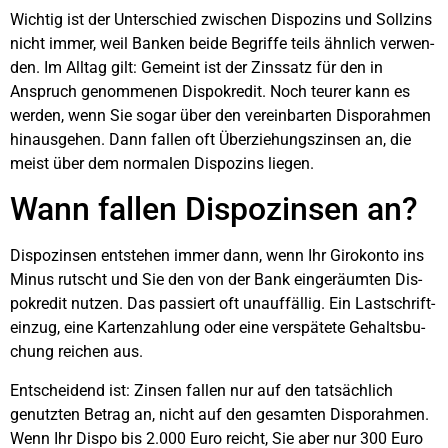
Wich­tig ist der Unter­schied zwi­schen Dis­po­zins und Soll­zins
nicht immer, weil Ban­ken bei­de Begrif­fe teils ähn­lich ver­wen­
den. Im All­tag gilt: Gemeint ist der Zins­satz für den in
Anspruch genom­me­nen Dis­po­kre­dit. Noch teu­rer kann es
wer­den, wenn Sie sogar über den ver­ein­bar­ten Dispo­rah­men
hin­aus­ge­hen. Dann fal­len oft Über­zie­hungs­zin­sen an, die
meist über dem nor­ma­len Dis­po­zins lie­gen.
Wann fal­len Dis­po­zin­sen an?
Dis­po­zin­sen ent­ste­hen immer dann, wenn Ihr Giro­kon­to ins
Minus rutscht und Sie den von der Bank ein­ge­räum­ten Dis­
po­kre­dit nut­zen. Das pas­siert oft unauf­fäl­lig. Ein Last­schrift­
ein­zug, eine Kar­ten­zah­lung oder eine ver­spä­te­te Gehalts­bu­
chung rei­chen aus.
Ent­schei­dend ist: Zin­sen fal­len nur auf den tat­säch­lich
genutz­ten Betrag an, nicht auf den gesam­ten Dispo­rah­men.
Wenn Ihr Dis­po bis 2.000 Euro reicht, Sie aber nur 300 Euro