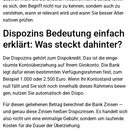
es sich, den Begriff nicht nur zu ken­nen, son­dern auch zu
ver­ste­hen, wann er rele­vant wird und wann Sie bes­ser Alter­
na­ti­ven prü­fen.
Dis­po­zins Bedeu­tung ein­fach
erklärt: Was steckt dahin­ter?
Der Dis­po­zins gehört zum Dis­po­kre­dit. Das ist die ein­ge­
räum­te Kon­to­über­zie­hung auf Ihrem Giro­kon­to. Die Bank
legt dafür einen bestimm­ten Ver­fü­gungs­rah­men fest, zum
Bei­spiel 1.000 oder 2.500 Euro. Wenn Ihr Kon­to­stand unter
null fällt und Sie sich noch inner­halb die­ses Rah­mens bewe­
gen, nut­zen Sie auto­ma­tisch den Dis­po.
Für die­sen gelie­he­nen Betrag berech­net die Bank Zin­sen —
und genau die­se Zin­sen hei­ßen Dis­po­zin­sen. Es han­delt sich
also nicht um eine ein­ma­li­ge Gebühr, son­dern um lau­fen­de
Kos­ten für die Dau­er der Über­zie­hung.