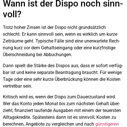
Wann ist der Dis­po noch sinn­
voll?
Trotz hoher Zin­sen ist der Dis­po nicht grund­sätz­lich
schlecht. Er kann sinn­voll sein, wenn es wirk­lich um kur­ze
Zeit­räu­me geht. Typi­sche Fäl­le sind eine uner­war­te­te Rech­
nung kurz vor dem Gehalts­ein­gang oder eine kurz­fris­ti­ge
Über­schnei­dung bei Abbu­chun­gen.
Dann spielt die Stär­ke des Dis­pos aus, dass er sofort ver­füg­
bar ist und kei­ne sepa­ra­te Bean­tra­gung braucht. Für weni­ge
Tage oder eine sehr kur­ze Über­brü­ckung kön­nen die Kos­ten
ver­tret­bar sein.
Kri­tisch wird es, wenn der Dis­po zum Dau­er­zu­stand wird.
Wer das Kon­to jeden Monat bis zum nächs­ten Gehalt über­
zieht, finan­ziert lau­fen­de Aus­ga­ben mit einem der teu­ers­ten
All­tags­kre­di­te. Spä­tes­tens dann ist es sinn­voll, Kos­ten zu
berech­nen, Ange­bo­te zu ver­glei­chen und nach
güns­ti­ge­ren