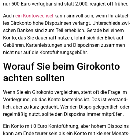
nur 500 Euro ver­füg­bar sind statt 2.000, reagiert oft frü­her.
Auch
ein Kon­to­wech­sel
kann sinn­voll sein, wenn Ihr aktu­el­
les Giro­kon­to hohe Dis­po­zin­sen ver­langt. Unter­schie­de zwi­
schen Ban­ken sind zum Teil erheb­lich. Gera­de bei einem
Kon­to, das Sie dau­er­haft nut­zen, lohnt sich der Blick auf
Gebüh­ren, Kar­ten­leis­tun­gen und Dis­po­zin­sen zusam­men —
nicht nur auf die Kon­to­füh­rungs­ge­bühr.
Wor­auf Sie beim Giro­kon­to
ach­ten soll­ten
Wenn Sie ein Giro­kon­to ver­glei­chen, steht oft die Fra­ge im
Vor­der­grund, ob das Kon­to kos­ten­los ist. Das ist ver­ständ­
lich, aber zu kurz gedacht. Wer den Dis­po gele­gent­lich oder
regel­mä­ßig nutzt, soll­te den Dis­po­zins immer mit­prü­fen.
Ein Kon­to mit 0 Euro Kon­to­füh­rung, aber hohem Dis­po­zins
kann am Ende teu­rer sein als ein Kon­to mit klei­ner Monats­