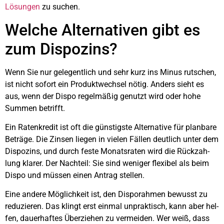
Lösun­gen
zu suchen.
Wel­che Alter­na­ti­ven gibt es
zum Dis­po­zins?
Wenn Sie nur gele­gent­lich und sehr kurz ins Minus rut­schen,
ist nicht sofort ein Pro­dukt­wech­sel nötig. Anders sieht es
aus, wenn der Dis­po regel­mä­ßig genutzt wird oder hohe
Sum­men betrifft.
Ein Raten­kre­dit ist oft die güns­tigs­te Alter­na­ti­ve für plan­ba­re
Beträ­ge. Die Zin­sen lie­gen in vie­len Fäl­len deut­lich unter dem
Dis­po­zins, und durch fes­te Monats­ra­ten wird die Rück­zah­
lung kla­rer. Der Nach­teil: Sie sind weni­ger fle­xi­bel als beim
Dis­po und müs­sen einen Antrag stel­len.
Eine ande­re Mög­lich­keit ist, den Dispo­rah­men bewusst zu
redu­zie­ren. Das klingt erst ein­mal unprak­tisch, kann aber hel­
fen, dau­er­haf­tes Über­zie­hen zu ver­mei­den. Wer weiß, dass