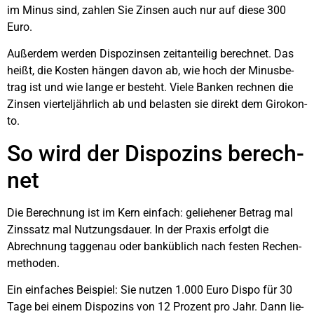
im Minus sind, zah­len Sie Zin­sen auch nur auf die­se 300
Euro.
Außer­dem wer­den Dis­po­zin­sen zeit­an­tei­lig berech­net. Das
heißt, die Kos­ten hän­gen davon ab, wie hoch der Minus­be­
trag ist und wie lan­ge er besteht. Vie­le Ban­ken rech­nen die
Zin­sen vier­tel­jähr­lich ab und belas­ten sie direkt dem Giro­kon­
to.
So wird der Dis­po­zins berech­
net
Die Berech­nung ist im Kern ein­fach: gelie­he­ner Betrag mal
Zins­satz mal Nut­zungs­dau­er. In der Pra­xis erfolgt die
Abrech­nung tag­ge­nau oder bank­üb­lich nach fes­ten Rechen­
me­tho­den.
Ein ein­fa­ches Bei­spiel: Sie nut­zen 1.000 Euro Dis­po für 30
Tage bei einem Dis­po­zins von 12 Pro­zent pro Jahr. Dann lie­