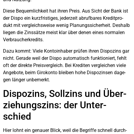
Die­se Bequem­lich­keit hat ihren Preis. Aus Sicht der Bank ist
der Dis­po ein kurz­fris­ti­ges, jeder­zeit abruf­ba­res Kre­dit­pro­
dukt mit ver­gleichs­wei­se wenig Pla­nungs­si­cher­heit. Des­halb
lie­gen die Zins­sät­ze meist klar über denen eines nor­ma­len
Ver­brau­cher­kre­dits.
Dazu kommt: Vie­le Kon­to­in­ha­ber prü­fen ihren Dis­po­zins gar
nicht. Gera­de weil der Dis­po auto­ma­tisch funk­tio­niert, fehlt
oft der direk­te Preis­ver­gleich. Bei Kre­di­ten ver­glei­chen vie­le
Ange­bo­te, beim Giro­kon­to blei­ben hohe Dis­po­zin­sen dage­
gen län­ger unbe­merkt.
Dis­po­zins, Soll­zins und Über­
zie­hungs­zins: der Unter­
schied
Hier lohnt ein genau­er Blick, weil die Begrif­fe schnell durch­