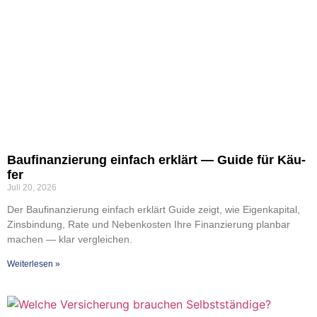
Bau­fi­nan­zie­rung ein­fach erklärt — Gui­de für Käu­
fer
Juli 20, 2026
Der Bau­fi­nan­zie­rung ein­fach erklärt Gui­de zeigt, wie Eigen­ka­pi­tal,
Zins­bin­dung, Rate und Neben­kos­ten Ihre Finan­zie­rung plan­bar
machen — klar ver­glei­chen.
Wei­ter­le­sen »