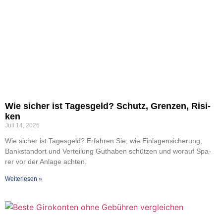
Wie sicher ist Tages­geld? Schutz, Gren­zen, Risi­
ken
Juli 14, 2026
Wie sicher ist Tages­geld? Erfah­ren Sie, wie Ein­la­gen­si­che­rung,
Bank­stand­ort und Ver­tei­lung Gut­ha­ben schüt­zen und wor­auf Spa­
rer vor der Anla­ge ach­ten.
Wei­ter­le­sen »