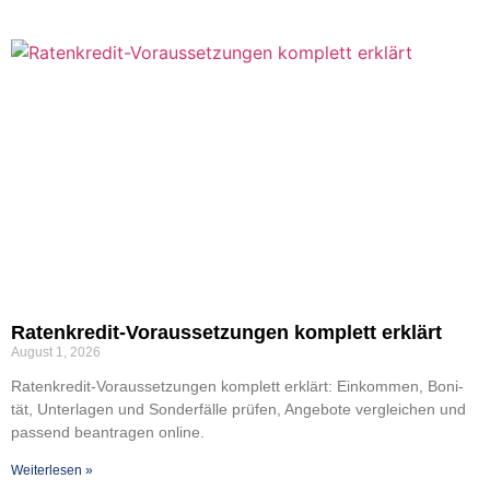
Raten­­k­re­­dit-Vor­­aus­­se­t­­zu­n­­gen kom­plett erklärt
August 1, 2026
Raten­­k­re­­dit-Vor­­aus­­se­t­­zu­n­­gen kom­plett erklärt: Ein­kom­men, Boni­
tät, Unter­la­gen und Son­der­fäl­le prü­fen, Ange­bo­te ver­glei­chen und
pas­send bean­tra­gen online.
Wei­ter­le­sen »