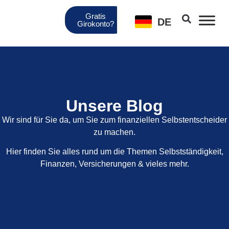
Gratis
DE
Girokonto?
Unse­re Blog
Wir sind für Sie da, um Sie zum finan­zi­el­len Selbst­ent­schei­der
zu machen.
Hier fin­den Sie alles rund um die The­men Selbst­stän­dig­keit,
Finan­zen, Ver­si­che­run­gen & vie­les mehr.