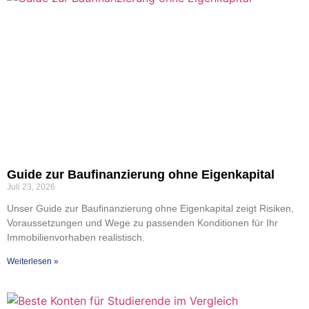
Gui­de zur Bau­fi­nan­zie­rung ohne Eigen­ka­pi­tal
Juli 23, 2026
Unser Gui­de zur Bau­fi­nan­zie­rung ohne Eigen­ka­pi­tal zeigt Risi­ken,
Vor­aus­set­zun­gen und Wege zu pas­sen­den Kon­di­tio­nen für Ihr
Immo­bi­li­en­vor­ha­ben rea­lis­tisch.
Wei­ter­le­sen »