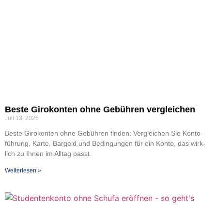
Bes­te Giro­kon­ten ohne Gebüh­ren ver­glei­chen
Juli 13, 2026
Bes­te Giro­kon­ten ohne Gebüh­ren fin­den: Ver­glei­chen Sie Kon­to­
füh­rung, Kar­te, Bar­geld und Bedin­gun­gen für ein Kon­to, das wirk­
lich zu Ihnen im All­tag passt.
Wei­ter­le­sen »