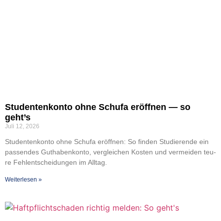
Stu­den­ten­kon­to ohne Schufa eröff­nen — so
geht’s
Juli 12, 2026
Stu­den­ten­kon­to ohne Schufa eröff­nen: So fin­den Stu­die­ren­de ein
pas­sen­des Gut­ha­ben­kon­to, ver­glei­chen Kos­ten und ver­mei­den teu­
re Fehl­ent­schei­dun­gen im All­tag.
Wei­ter­le­sen »