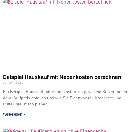
Bei­spiel Haus­kauf mit Neben­kos­ten berech­nen
Juli 24, 2026
Ein Bei­spiel Haus­kauf mit Neben­kos­ten zeigt, wel­che Kos­ten neben
dem Kauf­preis anfal­len und wie Sie Eigen­ka­pi­tal, Kre­dit­ra­te und
Puf­fer rea­lis­tisch pla­nen.
Wei­ter­le­sen »