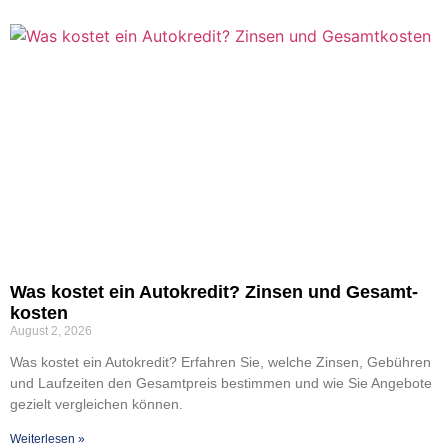
Was kos­tet ein Auto­kre­dit? Zin­sen und Gesamt­
kos­ten
August 2, 2026
Was kos­tet ein Auto­kre­dit? Erfah­ren Sie, wel­che Zin­sen, Gebüh­ren
und Lauf­zei­ten den Gesamt­preis bestim­men und wie Sie Ange­bo­te
gezielt ver­glei­chen kön­nen.
Wei­ter­le­sen »