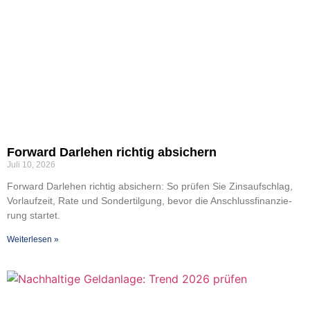
For­ward Dar­le­hen rich­tig absi­chern
Juli 10, 2026
For­ward Dar­le­hen rich­tig absi­chern: So prü­fen Sie Zins­auf­schlag,
Vor­lauf­zeit, Rate und Son­der­til­gung, bevor die Anschluss­fi­nan­zie­
rung star­tet.
Wei­ter­le­sen »