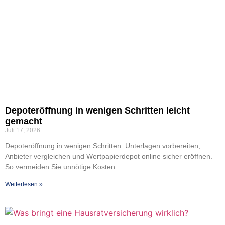
Depoter­öff­nung in weni­gen Schrit­ten leicht
gemacht
Juli 17, 2026
Depoter­öff­nung in weni­gen Schrit­ten: Unter­la­gen vor­be­rei­ten,
Anbie­ter ver­glei­chen und Wert­pa­pier­de­pot online sicher eröff­nen.
So ver­mei­den Sie unnö­ti­ge Kos­ten
Wei­ter­le­sen »