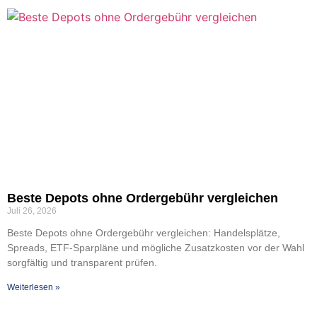
Bes­te Depots ohne Order­ge­bühr ver­glei­chen
Juli 26, 2026
Bes­te Depots ohne Order­ge­bühr ver­glei­chen: Han­dels­plät­ze,
Spreads, ETF-Spar­­plä­­ne und mög­li­che Zusatz­kos­ten vor der Wahl
sorg­fäl­tig und trans­pa­rent prü­fen.
Wei­ter­le­sen »