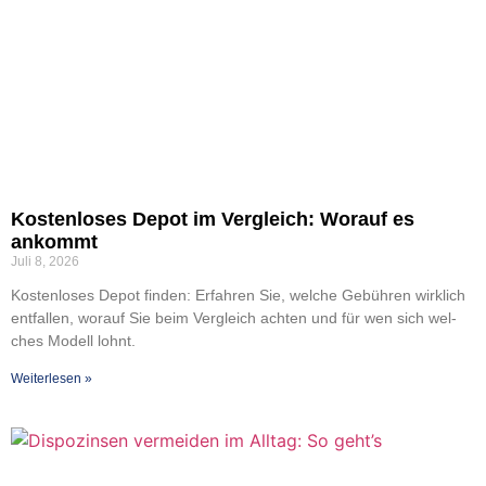
Kos­ten­lo­ses Depot im Ver­gleich: Wor­auf es
ankommt
Juli 8, 2026
Kos­ten­lo­ses Depot fin­den: Erfah­ren Sie, wel­che Gebüh­ren wirk­lich
ent­fal­len, wor­auf Sie beim Ver­gleich ach­ten und für wen sich wel­
ches Modell lohnt.
Wei­ter­le­sen »