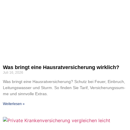
Was bringt eine Haus­rat­ver­si­che­rung wirk­lich?
Juli 16, 2026
Was bringt eine Haus­rat­ver­si­che­rung? Schutz bei Feu­er, Ein­bruch,
Lei­tungs­was­ser und Sturm. So fin­den Sie Tarif, Ver­si­che­rungs­sum­
me und sinn­vol­le Extras.
Wei­ter­le­sen »