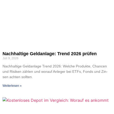
Nach­hal­ti­ge Geld­an­la­ge: Trend 2026 prü­fen
Juli 9, 2026
Nach­hal­ti­ge Geld­an­la­ge Trend 2026: Wel­che Pro­duk­te, Chan­cen
und Risi­ken zäh­len und wor­auf Anle­ger bei ETFs, Fonds und Zin­
sen ach­ten soll­ten.
Wei­ter­le­sen »