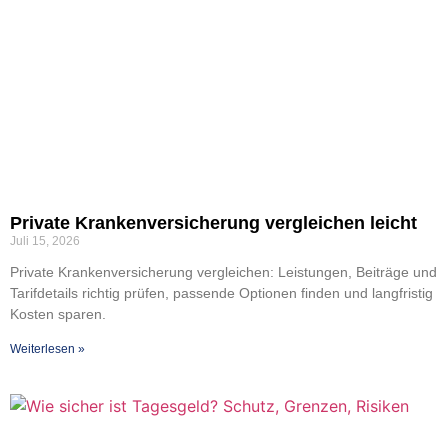
Pri­va­te Kran­ken­ver­si­che­rung ver­glei­chen leicht
Juli 15, 2026
Pri­va­te Kran­ken­ver­si­che­rung ver­glei­chen: Leis­tun­gen, Bei­trä­ge und
Tarif­de­tails rich­tig prü­fen, pas­sen­de Optio­nen fin­den und lang­fris­tig
Kos­ten spa­ren.
Wei­ter­le­sen »