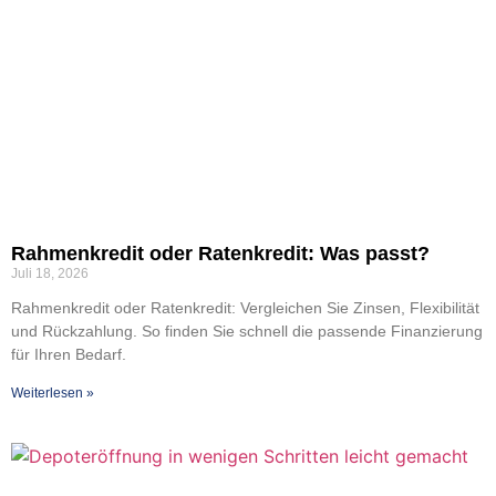
Rah­men­kre­dit oder Raten­kre­dit: Was passt?
Juli 18, 2026
Rah­men­kre­dit oder Raten­kre­dit: Ver­glei­chen Sie Zin­sen, Fle­xi­bi­li­tät
und Rück­zah­lung. So fin­den Sie schnell die pas­sen­de Finan­zie­rung
für Ihren Bedarf.
Wei­ter­le­sen »