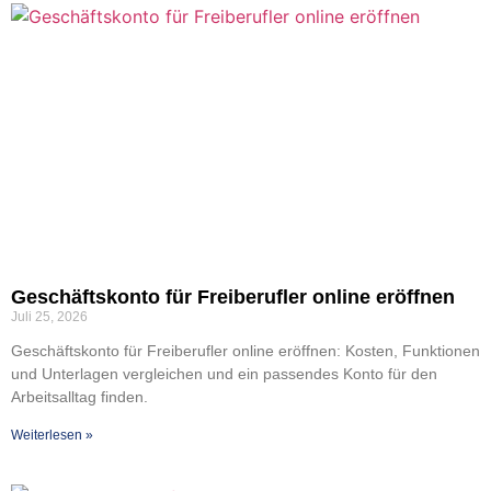
Geschäfts­kon­to für Frei­be­ruf­ler online eröff­nen
Juli 25, 2026
Geschäfts­kon­to für Frei­be­ruf­ler online eröff­nen: Kos­ten, Funk­tio­nen
und Unter­la­gen ver­glei­chen und ein pas­sen­des Kon­to für den
Arbeits­all­tag fin­den.
Wei­ter­le­sen »