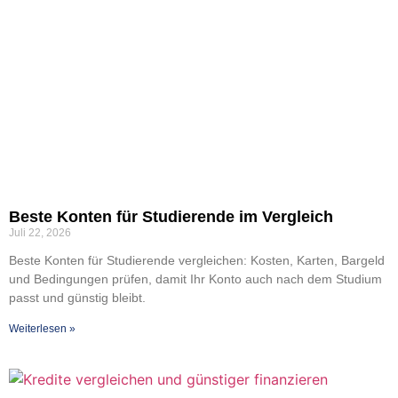
Bes­te Kon­ten für Stu­die­ren­de im Ver­gleich
Juli 22, 2026
Bes­te Kon­ten für Stu­die­ren­de ver­glei­chen: Kos­ten, Kar­ten, Bar­geld
und Bedin­gun­gen prü­fen, damit Ihr Kon­to auch nach dem Stu­di­um
passt und güns­tig bleibt.
Wei­ter­le­sen »