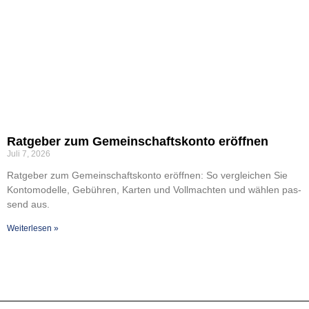
Rat­ge­ber zum Gemein­schafts­kon­to eröff­nen
Juli 7, 2026
Rat­ge­ber zum Gemein­schafts­kon­to eröff­nen: So ver­glei­chen Sie
Kon­to­mo­del­le, Gebüh­ren, Kar­ten und Voll­mach­ten und wäh­len pas­
send aus.
Wei­ter­le­sen »