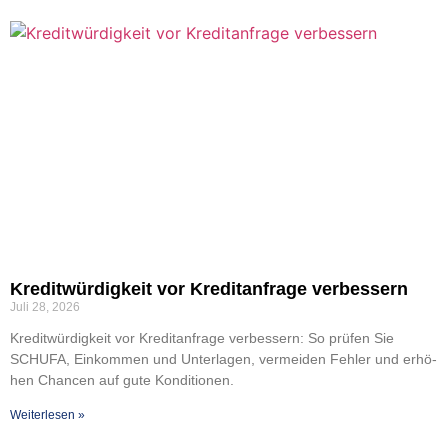
Kre­dit­wür­dig­keit vor Kre­dit­an­fra­ge ver­bes­sern
Juli 28, 2026
Kre­dit­wür­dig­keit vor Kre­dit­an­fra­ge ver­bes­sern: So prü­fen Sie
SCHUFA, Ein­kom­men und Unter­la­gen, ver­mei­den Feh­ler und erhö­
hen Chan­cen auf gute Kon­di­tio­nen.
Wei­ter­le­sen »