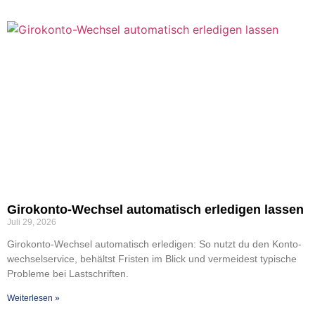
Giro­­kon­­­to-Wech­­sel auto­ma­tisch erle­di­gen las­sen
Juli 29, 2026
Giro­­kon­­­to-Wech­­sel auto­ma­tisch erle­di­gen: So nutzt du den Kon­to­
wech­sel­ser­vice, behältst Fris­ten im Blick und ver­mei­dest typi­sche
Pro­ble­me bei Last­schrif­ten.
Wei­ter­le­sen »