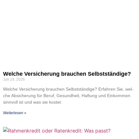
Wel­che Ver­si­che­rung brau­chen Selbst­stän­di­ge?
Juli 19, 2026
Wel­che Ver­si­che­rung brau­chen Selbst­stän­di­ge? Erfah­ren Sie, wel­
che Absi­che­rung für Beruf, Gesund­heit, Haf­tung und Ein­kom­men
sinn­voll ist und was sie kos­tet.
Wei­ter­le­sen »