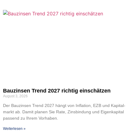
Bau­zin­sen Trend 2027 rich­tig ein­schät­zen
August 3, 2026
Der Bau­zin­sen Trend 2027 hängt von Infla­ti­on, EZB und Kapi­tal­
markt ab. Damit pla­nen Sie Rate, Zins­bin­dung und Eigen­ka­pi­tal
pas­send zu Ihrem Vor­ha­ben.
Wei­ter­le­sen »