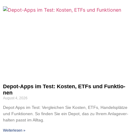
Depot-Apps im Test: Kos­ten, ETFs und Funk­tio­
nen
August 4, 2026
Depot Apps im Test: Ver­glei­chen Sie Kos­ten, ETFs, Han­dels­plät­ze
und Funk­tio­nen. So fin­den Sie ein Depot, das zu Ihrem Anla­ge­ver­
hal­ten passt im All­tag.
Wei­ter­le­sen »