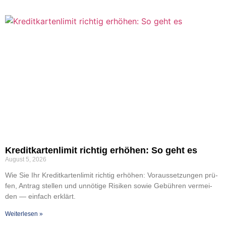
Kre­dit­kar­ten­li­mit rich­tig erhö­hen: So geht es
August 5, 2026
Wie Sie Ihr Kre­dit­kar­ten­li­mit rich­tig erhö­hen: Vor­aus­set­zun­gen prü­
fen, Antrag stel­len und unnö­ti­ge Risi­ken sowie Gebüh­ren ver­mei­
den — ein­fach erklärt.
Wei­ter­le­sen »