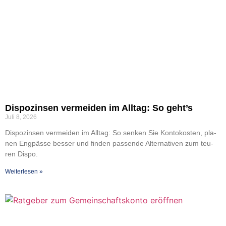
Dis­po­zin­sen ver­mei­den im All­tag: So geht’s
Juli 8, 2026
Dis­po­zin­sen ver­mei­den im All­tag: So sen­ken Sie Kon­to­kos­ten, pla­
nen Eng­päs­se bes­ser und fin­den pas­sen­de Alter­na­ti­ven zum teu­
ren Dis­po.
Wei­ter­le­sen »