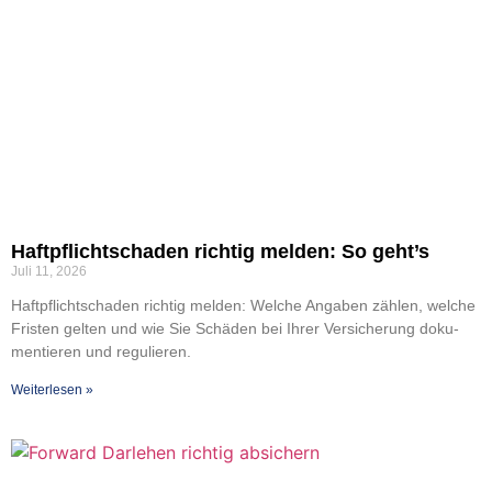
Haft­pflicht­scha­den rich­tig mel­den: So geht’s
Juli 11, 2026
Haft­pflicht­scha­den rich­tig mel­den: Wel­che Anga­ben zäh­len, wel­che
Fris­ten gel­ten und wie Sie Schä­den bei Ihrer Ver­si­che­rung doku­
men­tie­ren und regu­lie­ren.
Wei­ter­le­sen »