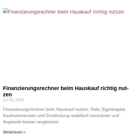
Finan­zie­rungs­rech­ner beim Haus­kauf rich­tig nut­
zen
Juli 31, 2026
Finan­zie­rungs­rech­ner beim Haus­kauf nut­zen: Rate, Eigen­ka­pi­tal,
Kauf­ne­ben­kos­ten und Zins­bin­dung rea­lis­tisch berech­nen und
Ange­bo­te bes­ser ver­glei­chen.
Wei­ter­le­sen »