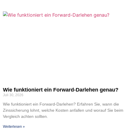
Wie funk­tio­niert ein For­­ward-Dar­­le­hen genau?
Juli 30, 2026
Wie funk­tio­niert ein For­­ward-Dar­­le­hen? Erfah­ren Sie, wann die
Zins­si­che­rung lohnt, wel­che Kos­ten anfal­len und wor­auf Sie beim
Ver­gleich ach­ten soll­ten.
Wei­ter­le­sen »