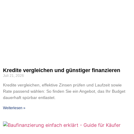
Kre­di­te ver­glei­chen und güns­ti­ger finan­zie­ren
Juli 21, 2026
Kre­di­te ver­glei­chen, effek­ti­ve Zin­sen prü­fen und Lauf­zeit sowie
Rate pas­send wäh­len: So fin­den Sie ein Ange­bot, das Ihr Bud­get
dau­er­haft spür­bar ent­las­tet.
Wei­ter­le­sen »