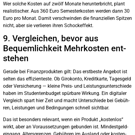
Wer sol­che Kos­ten auf zwölf Mona­te her­un­ter­bricht, plant
rea­lis­ti­scher. Aus 360 Euro Semes­ter­kos­ten wer­den dann 30
Euro pro Monat. Damit ver­schwin­den die finan­zi­el­len Spit­zen
nicht, aber sie ver­lie­ren ihren Schock­ef­fekt.
9. Ver­glei­chen, bevor aus
Bequem­lich­keit Mehr­kos­ten ent­
ste­hen
Gera­de bei Finanz­pro­duk­ten gilt: Das erst­bes­te Ange­bot ist
sel­ten das effi­zi­en­tes­te. Ob Giro­kon­to, Kre­dit­kar­te, Tages­geld
oder Ver­si­che­rung — klei­ne Preis- und Leis­tungs­un­ter­schie­de
haben im Stu­den­ten­bud­get spür­ba­re Wir­kung. Ein digi­ta­ler
Ver­gleich spart hier Zeit und macht Unter­schie­de bei Gebüh­
ren, Leis­tun­gen und Bedin­gun­gen schnell sicht­bar.
Das ist beson­ders rele­vant, wenn ein Pro­dukt „kos­ten­los“
wirkt, aber an Vor­aus­set­zun­gen gebun­den ist. Min­dest­geld­
ein­gang, Alters­gren­zen, Gebüh­ren im Aus­land oder kos­ten­