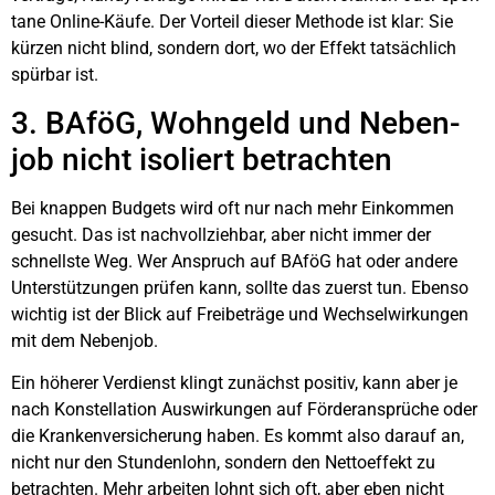
ta­ne Online-Käu­fe. Der Vor­teil die­ser Metho­de ist klar: Sie
kür­zen nicht blind, son­dern dort, wo der Effekt tat­säch­lich
spür­bar ist.
3. BAföG, Wohn­geld und Neben­
job nicht iso­liert betrach­ten
Bei knap­pen Bud­gets wird oft nur nach mehr Ein­kom­men
gesucht. Das ist nach­voll­zieh­bar, aber nicht immer der
schnells­te Weg. Wer Anspruch auf BAföG hat oder ande­re
Unter­stüt­zun­gen prü­fen kann, soll­te das zuerst tun. Eben­so
wich­tig ist der Blick auf Frei­be­trä­ge und Wech­sel­wir­kun­gen
mit dem Neben­job.
Ein höhe­rer Ver­dienst klingt zunächst posi­tiv, kann aber je
nach Kon­stel­la­ti­on Aus­wir­kun­gen auf För­der­an­sprü­che oder
die Kran­ken­ver­si­che­rung haben. Es kommt also dar­auf an,
nicht nur den Stun­den­lohn, son­dern den Net­to­ef­fekt zu
betrach­ten. Mehr arbei­ten lohnt sich oft, aber eben nicht