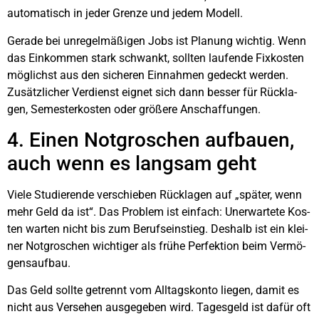
auto­ma­tisch in jeder Gren­ze und jedem Modell.
Gera­de bei unre­gel­mä­ßi­gen Jobs ist Pla­nung wich­tig. Wenn
das Ein­kom­men stark schwankt, soll­ten lau­fen­de Fix­kos­ten
mög­lichst aus den siche­ren Ein­nah­men gedeckt wer­den.
Zusätz­li­cher Ver­dienst eig­net sich dann bes­ser für Rück­la­
gen, Semes­ter­kos­ten oder grö­ße­re Anschaf­fun­gen.
4. Einen Not­gro­schen auf­bau­en,
auch wenn es lang­sam geht
Vie­le Stu­die­ren­de ver­schie­ben Rück­la­gen auf „spä­ter, wenn
mehr Geld da ist“. Das Pro­blem ist ein­fach: Uner­war­te­te Kos­
ten war­ten nicht bis zum Berufs­ein­stieg. Des­halb ist ein klei­
ner Not­gro­schen wich­ti­ger als frü­he Per­fek­ti­on beim Ver­mö­
gens­auf­bau.
Das Geld soll­te getrennt vom All­tags­kon­to lie­gen, damit es
nicht aus Ver­se­hen aus­ge­ge­ben wird. Tages­geld ist dafür oft