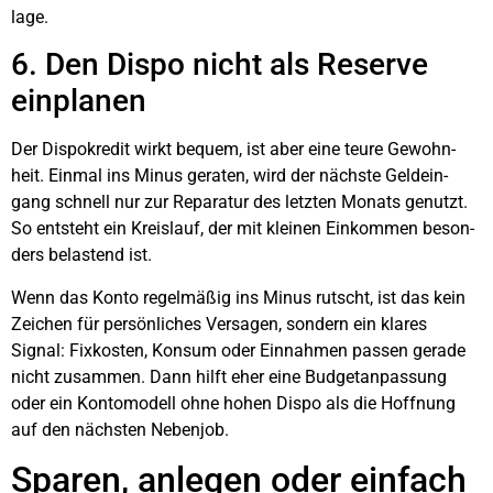
la­ge.
6. Den Dis­po nicht als Reser­ve
ein­pla­nen
Der Dis­po­kre­dit wirkt bequem, ist aber eine teu­re Gewohn­
heit. Ein­mal ins Minus gera­ten, wird der nächs­te Geld­ein­
gang schnell nur zur Repa­ra­tur des letz­ten Monats genutzt.
So ent­steht ein Kreis­lauf, der mit klei­nen Ein­kom­men beson­
ders belas­tend ist.
Wenn das Kon­to regel­mä­ßig ins Minus rutscht, ist das kein
Zei­chen für per­sön­li­ches Ver­sa­gen, son­dern ein kla­res
Signal: Fix­kos­ten, Kon­sum oder Ein­nah­men pas­sen gera­de
nicht zusam­men. Dann hilft eher eine Bud­ge­t­an­pas­sung
oder ein Kon­to­mo­dell ohne hohen Dis­po als die Hoff­nung
auf den nächs­ten Neben­job.
Spa­ren, anle­gen oder ein­fach