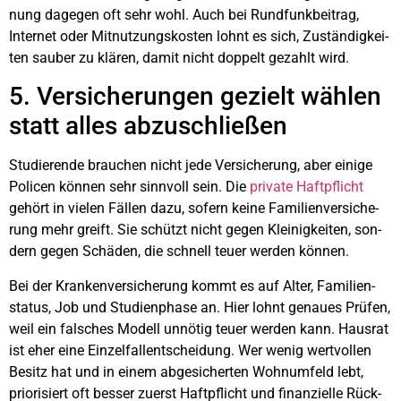
nung dage­gen oft sehr wohl. Auch bei Rund­funk­bei­trag,
Inter­net oder Mit­nut­zungs­kos­ten lohnt es sich, Zustän­dig­kei­
ten sau­ber zu klä­ren, damit nicht dop­pelt gezahlt wird.
5. Ver­si­che­run­gen gezielt wäh­len
statt alles abzu­schlie­ßen
Stu­die­ren­de brau­chen nicht jede Ver­si­che­rung, aber eini­ge
Poli­cen kön­nen sehr sinn­voll sein. Die
pri­va­te Haft­pflicht
gehört in vie­len Fäl­len dazu, sofern kei­ne Fami­li­en­ver­si­che­
rung mehr greift. Sie schützt nicht gegen Klei­nig­kei­ten, son­
dern gegen Schä­den, die schnell teu­er wer­den kön­nen.
Bei der Kran­ken­ver­si­che­rung kommt es auf Alter, Fami­li­en­
sta­tus, Job und Stu­di­en­pha­se an. Hier lohnt genau­es Prü­fen,
weil ein fal­sches Modell unnö­tig teu­er wer­den kann. Haus­rat
ist eher eine Ein­zel­fall­ent­schei­dung. Wer wenig wert­vol­len
Besitz hat und in einem abge­si­cher­ten Wohn­um­feld lebt,
prio­ri­siert oft bes­ser zuerst Haft­pflicht und finan­zi­el­le Rück­