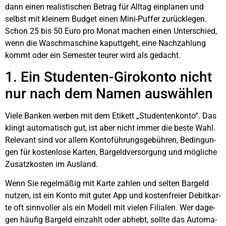
dann einen rea­lis­ti­schen Betrag für All­tag ein­pla­nen und
selbst mit klei­nem Bud­get einen Mini-Puf­fer zurück­le­gen.
Schon 25 bis 50 Euro pro Monat machen einen Unter­schied,
wenn die Wasch­ma­schi­ne kaputt­geht, eine Nach­zah­lung
kommt oder ein Semes­ter teu­rer wird als gedacht.
1. Ein Stu­den­ten-Giro­kon­to nicht
nur nach dem Namen aus­wäh­len
Vie­le Ban­ken wer­ben mit dem Eti­kett „Stu­den­ten­kon­to“. Das
klingt auto­ma­tisch gut, ist aber nicht immer die bes­te Wahl.
Rele­vant sind vor allem Kon­to­füh­rungs­ge­büh­ren, Bedin­gun­
gen für kos­ten­lo­se Kar­ten, Bar­geld­ver­sor­gung und mög­li­che
Zusatz­kos­ten im Aus­land.
Wenn Sie regel­mä­ßig mit Kar­te zah­len und sel­ten Bar­geld
nut­zen, ist ein Kon­to mit guter App und kos­ten­frei­er Debit­kar­
te oft sinn­vol­ler als ein Modell mit vie­len Filia­len. Wer dage­
gen häu­fig Bar­geld ein­zahlt oder abhebt, soll­te das Auto­ma­