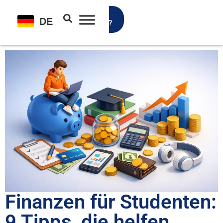
Gratis
DE
Girokonto?
Finan­zen für Stu­den­ten:
9 Tipps, die hel­fen