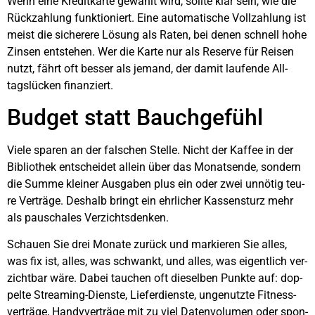
Wenn eine Kre­dit­kar­te gewählt wird, soll­te klar sein, wie die
Rück­zah­lung funk­tio­niert. Eine auto­ma­ti­sche Voll­zah­lung ist
meist die siche­re­re Lösung als Raten, bei denen schnell hohe
Zin­sen ent­ste­hen. Wer die Kar­te nur als Reser­ve für Rei­sen
nutzt, fährt oft bes­ser als jemand, der damit lau­fen­de All­
tags­lü­cken finan­ziert.
Bud­get statt Bauch­ge­fühl
Vie­le spa­ren an der fal­schen Stel­le. Nicht der Kaf­fee in der
Biblio­thek ent­schei­det allein über das Monats­en­de, son­dern
die Sum­me klei­ner Aus­ga­ben plus ein oder zwei unnö­tig teu­
re Ver­trä­ge. Des­halb bringt ein ehr­li­cher Kas­sen­sturz mehr
als pau­scha­les Ver­zichts­den­ken.
Schau­en Sie drei Mona­te zurück und mar­kie­ren Sie alles,
was fix ist, alles, was schwankt, und alles, was eigent­lich ver­
zicht­bar wäre. Dabei tau­chen oft die­sel­ben Punk­te auf: dop­
pel­te Strea­ming-Diens­te, Lie­fer­diens­te, unge­nutz­te Fit­ness­
ver­trä­ge, Han­dy­ver­trä­ge mit zu viel Daten­vo­lu­men oder spon­