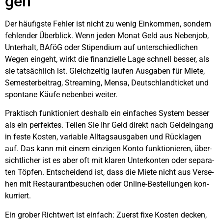
gen
Der häu­figs­te Feh­ler ist nicht zu wenig Ein­kom­men, son­dern
feh­len­der Über­blick. Wenn jeden Monat Geld aus Neben­job,
Unter­halt, BAföG oder Sti­pen­di­um auf unter­schied­li­chen
Wegen ein­geht, wirkt die finan­zi­el­le Lage schnell bes­ser, als
sie tat­säch­lich ist. Gleich­zei­tig lau­fen Aus­ga­ben für Mie­te,
Semes­ter­bei­trag, Strea­ming, Men­sa, Deutsch­land­ti­cket und
spon­ta­ne Käu­fe neben­bei wei­ter.
Prak­tisch funk­tio­niert des­halb ein ein­fa­ches Sys­tem bes­ser
als ein per­fek­tes. Tei­len Sie Ihr Geld direkt nach Geld­ein­gang
in fes­te Kos­ten, varia­ble All­tags­aus­ga­ben und Rück­la­gen
auf. Das kann mit einem ein­zi­gen Kon­to funk­tio­nie­ren, über­
sicht­li­cher ist es aber oft mit kla­ren Unter­kon­ten oder sepa­ra­
ten Töp­fen. Ent­schei­dend ist, dass die Mie­te nicht aus Ver­se­
hen mit Restau­rant­be­su­chen oder Online-Bestel­lun­gen kon­
kur­riert.
Ein gro­ber Richt­wert ist ein­fach: Zuerst fixe Kos­ten decken,