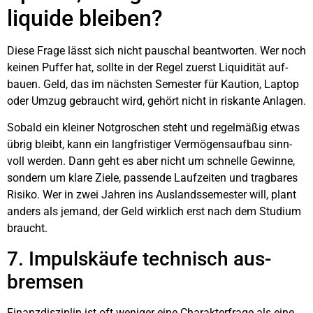
liqui­de blei­ben?
Die­se Fra­ge lässt sich nicht pau­schal beant­wor­ten. Wer noch
kei­nen Puf­fer hat, soll­te in der Regel zuerst Liqui­di­tät auf­
bau­en. Geld, das im nächs­ten Semes­ter für Kau­ti­on, Lap­top
oder Umzug gebraucht wird, gehört nicht in ris­kan­te Anla­gen.
Sobald ein klei­ner Not­gro­schen steht und regel­mä­ßig etwas
übrig bleibt, kann ein lang­fris­ti­ger Ver­mö­gens­auf­bau sinn­
voll wer­den. Dann geht es aber nicht um schnel­le Gewin­ne,
son­dern um kla­re Zie­le, pas­sen­de Lauf­zei­ten und trag­ba­res
Risi­ko. Wer in zwei Jah­ren ins Aus­lands­se­mes­ter will, plant
anders als jemand, der Geld wirk­lich erst nach dem Stu­di­um
braucht.
7. Impuls­käu­fe tech­nisch aus­
brem­sen
Finanz­dis­zi­plin ist oft weni­ger eine Cha­rak­ter­fra­ge als eine