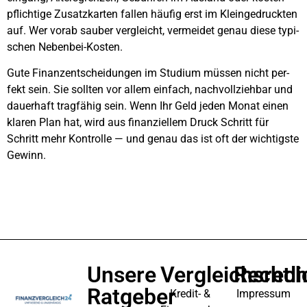
pflich­ti­ge Zusatz­kar­ten fal­len häu­fig erst im Klein­ge­druck­ten
auf. Wer vor­ab sau­ber ver­gleicht, ver­mei­det genau die­se typi­
schen Neben­bei-Kos­ten.
Gute Finanz­ent­schei­dun­gen im Stu­di­um müs­sen nicht per­
fekt sein. Sie soll­ten vor allem ein­fach, nach­voll­zieh­bar und
dau­er­haft trag­fä­hig sein. Wenn Ihr Geld jeden Monat einen
kla­ren Plan hat, wird aus finan­zi­el­lem Druck Schritt für
Schritt mehr Kon­trol­le — und genau das ist oft der wich­tigs­te
Gewinn.
Unsere
Vergleichsrec
Rechtli
Ratgeber
Kredit- &
Impressum