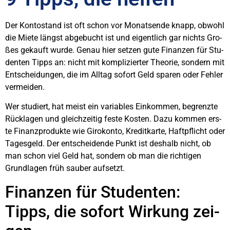
Der Kon­to­stand ist oft schon vor Monats­en­de knapp, obwohl
die Mie­te längst abge­bucht ist und eigent­lich gar nichts Gro­
ßes gekauft wur­de. Genau hier set­zen gute Finan­zen für Stu­
den­ten Tipps an: nicht mit kom­pli­zier­ter Theo­rie, son­dern mit
Ent­schei­dun­gen, die im All­tag sofort Geld spa­ren oder Feh­ler
ver­mei­den.
Wer stu­diert, hat meist ein varia­bles Ein­kom­men, begrenz­te
Rück­la­gen und gleich­zei­tig fes­te Kos­ten. Dazu kom­men ers­
te Finanz­pro­duk­te wie Giro­kon­to, Kre­dit­kar­te, Haft­pflicht oder
Tages­geld. Der ent­schei­den­de Punkt ist des­halb nicht, ob
man schon viel Geld hat, son­dern ob man die rich­ti­gen
Grund­la­gen früh sau­ber auf­setzt.
Finan­zen für Stu­den­ten:
Tipps, die sofort Wir­kung zei­