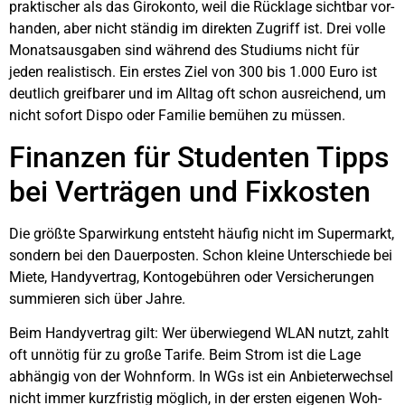
prak­ti­scher als das Giro­kon­to, weil die Rück­la­ge sicht­bar vor­
han­den, aber nicht stän­dig im direk­ten Zugriff ist. Drei vol­le
Monats­aus­ga­ben sind wäh­rend des Stu­di­ums nicht für
jeden rea­lis­tisch. Ein ers­tes Ziel von 300 bis 1.000 Euro ist
deut­lich greif­ba­rer und im All­tag oft schon aus­rei­chend, um
nicht sofort Dis­po oder Fami­lie bemü­hen zu müs­sen.
Finan­zen für Stu­den­ten Tipps
bei Ver­trä­gen und Fix­kos­ten
Die größ­te Spar­wir­kung ent­steht häu­fig nicht im Super­markt,
son­dern bei den Dau­er­pos­ten. Schon klei­ne Unter­schie­de bei
Mie­te, Han­dy­ver­trag, Kon­to­ge­büh­ren oder Ver­si­che­run­gen
sum­mie­ren sich über Jah­re.
Beim Han­dy­ver­trag gilt: Wer über­wie­gend WLAN nutzt, zahlt
oft unnö­tig für zu gro­ße Tari­fe. Beim Strom ist die Lage
abhän­gig von der Wohn­form. In WGs ist ein Anbie­ter­wech­sel
nicht immer kurz­fris­tig mög­lich, in der ers­ten eige­nen Woh­