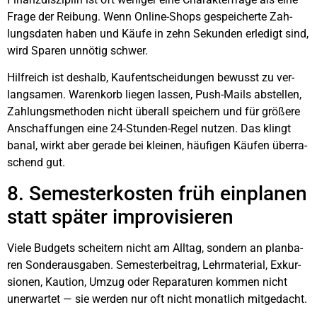
Fra­ge der Rei­bung. Wenn Online-Shops gespei­cher­te Zah­
lungs­da­ten haben und Käu­fe in zehn Sekun­den erle­digt sind,
wird Spa­ren unnö­tig schwer.
Hilf­reich ist des­halb, Kauf­ent­schei­dun­gen bewusst zu ver­
lang­sa­men. Waren­korb lie­gen las­sen, Push-Mails abstel­len,
Zah­lungs­me­tho­den nicht über­all spei­chern und für grö­ße­re
Anschaf­fun­gen eine 24-Stun­den-Regel nut­zen. Das klingt
banal, wirkt aber gera­de bei klei­nen, häu­fi­gen Käu­fen über­ra­
schend gut.
8. Semes­ter­kos­ten früh ein­pla­nen
statt spä­ter impro­vi­sie­ren
Vie­le Bud­gets schei­tern nicht am All­tag, son­dern an plan­ba­
ren Son­der­aus­ga­ben. Semes­ter­bei­trag, Lehr­ma­te­ri­al, Exkur­
sio­nen, Kau­ti­on, Umzug oder Repa­ra­tu­ren kom­men nicht
uner­war­tet — sie wer­den nur oft nicht monat­lich mit­ge­dacht.