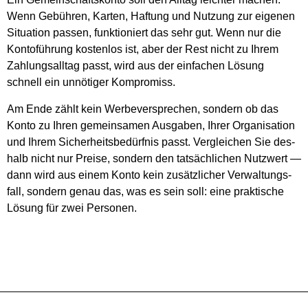
Wenn Gebüh­ren, Kar­ten, Haf­tung und Nut­zung zur eige­nen
Situa­ti­on pas­sen, funk­tio­niert das sehr gut. Wenn nur die
Kon­to­füh­rung kos­ten­los ist, aber der Rest nicht zu Ihrem
Zah­lungs­all­tag passt, wird aus der ein­fa­chen Lösung
schnell ein unnö­ti­ger Kom­pro­miss.
Am Ende zählt kein Wer­be­ver­spre­chen, son­dern ob das
Kon­to zu Ihren gemein­sa­men Aus­ga­ben, Ihrer Orga­ni­sa­ti­on
und Ihrem Sicher­heits­be­dürf­nis passt. Ver­glei­chen Sie des­
halb nicht nur Prei­se, son­dern den tat­säch­li­chen Nutz­wert —
dann wird aus einem Kon­to kein zusätz­li­cher Ver­wal­tungs­
fall, son­dern genau das, was es sein soll: eine prak­ti­sche
Lösung für zwei Per­so­nen.