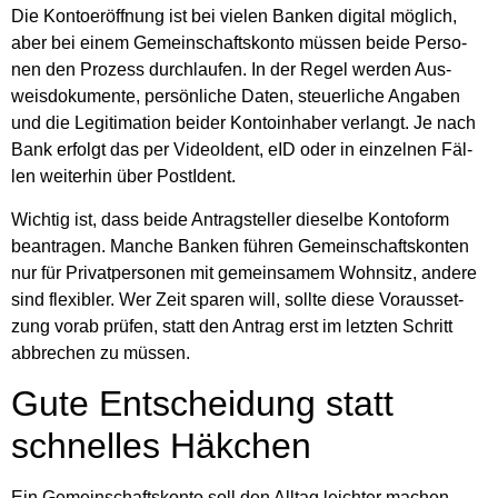
Die Kon­to­er­öff­nung ist bei vie­len Ban­ken digi­tal mög­lich,
aber bei einem Gemein­schafts­kon­to müs­sen bei­de Per­so­
nen den Pro­zess durch­lau­fen. In der Regel wer­den Aus­
weis­do­ku­men­te, per­sön­li­che Daten, steu­er­li­che Anga­ben
und die Legi­ti­ma­ti­on bei­der Kon­to­in­ha­ber ver­langt. Je nach
Bank erfolgt das per Video­Ident, eID oder in ein­zel­nen Fäl­
len wei­ter­hin über Post­Ident.
Wich­tig ist, dass bei­de Antrag­stel­ler die­sel­be Kon­to­form
bean­tra­gen. Man­che Ban­ken füh­ren Gemein­schafts­kon­ten
nur für Pri­vat­per­so­nen mit gemein­sa­mem Wohn­sitz, ande­re
sind fle­xi­bler. Wer Zeit spa­ren will, soll­te die­se Vor­aus­set­
zung vor­ab prü­fen, statt den Antrag erst im letz­ten Schritt
abbre­chen zu müs­sen.
Gute Ent­schei­dung statt
schnel­les Häk­chen
Ein Gemein­schafts­kon­to soll den All­tag leich­ter machen.