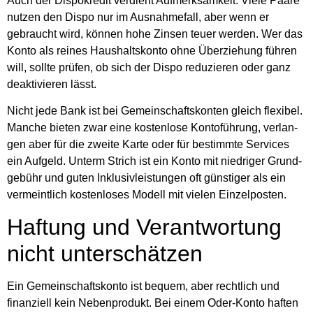
Auch der Dis­po­kre­dit ver­dient Auf­merk­sam­keit. Vie­le Paa­re
nut­zen den Dis­po nur im Aus­nah­me­fall, aber wenn er
gebraucht wird, kön­nen hohe Zin­sen teu­er wer­den. Wer das
Kon­to als rei­nes Haus­halts­kon­to ohne Über­zie­hung füh­ren
will, soll­te prü­fen, ob sich der Dis­po redu­zie­ren oder ganz
deak­ti­vie­ren lässt.
Nicht jede Bank ist bei Gemein­schafts­kon­ten gleich fle­xi­bel.
Man­che bie­ten zwar eine kos­ten­lo­se Kon­to­füh­rung, ver­lan­
gen aber für die zwei­te Kar­te oder für bestimm­te Ser­vices
ein Auf­geld. Unterm Strich ist ein Kon­to mit nied­ri­ger Grund­
ge­bühr und guten Inklu­siv­leis­tun­gen oft güns­ti­ger als ein
ver­meint­lich kos­ten­lo­ses Modell mit vie­len Ein­zel­pos­ten.
Haf­tung und Ver­ant­wor­tung
nicht unter­schät­zen
Ein Gemein­schafts­kon­to ist bequem, aber recht­lich und
finan­zi­ell kein Neben­pro­dukt. Bei einem Oder-Kon­to haf­ten