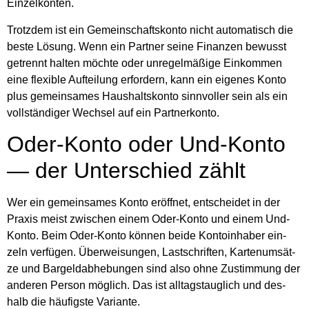
Ein­zel­kon­ten.
Trotz­dem ist ein Gemein­schafts­kon­to nicht auto­ma­tisch die
bes­te Lösung. Wenn ein Part­ner sei­ne Finan­zen bewusst
getrennt hal­ten möch­te oder unre­gel­mä­ßi­ge Ein­kom­men
eine fle­xi­ble Auf­tei­lung erfor­dern, kann ein eige­nes Kon­to
plus gemein­sa­mes Haus­halts­kon­to sinn­vol­ler sein als ein
voll­stän­di­ger Wech­sel auf ein Part­ner­kon­to.
Oder-Kon­to oder Und-Kon­to
— der Unter­schied zählt
Wer ein gemein­sa­mes Kon­to eröff­net, ent­schei­det in der
Pra­xis meist zwi­schen einem Oder-Kon­to und einem Und-
Kon­to. Beim Oder-Kon­to kön­nen bei­de Kon­to­in­ha­ber ein­
zeln ver­fü­gen. Über­wei­sun­gen, Last­schrif­ten, Kar­ten­um­sät­
ze und Bar­geld­ab­he­bun­gen sind also ohne Zustim­mung der
ande­ren Per­son mög­lich. Das ist all­tags­taug­lich und des­
halb die häu­figs­te Vari­an­te.