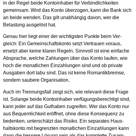
in der Regel bei­de Kon­to­in­ha­ber für Ver­bind­lich­kei­ten
gemein­sam. Wird das Kon­to über­zo­gen, kann die Bank sich
an bei­de wen­den. Das gilt unab­hän­gig davon, wer die
Belas­tung aus­ge­löst hat.
Genau hier liegt einer der wich­tigs­ten Punk­te beim Ver­
gleich: Ein Gemein­schafts­kon­to setzt Ver­trau­en vor­aus,
ersetzt aber kei­ne kla­ren Regeln. Sinn­voll ist eine ein­fa­che
Abspra­che, wel­che Zah­lun­gen über das Kon­to lau­fen, wie
hoch die monat­li­chen Ein­zah­lun­gen sind und ob pri­va­te
Aus­ga­ben dort tabu sind. Das ist kei­ne Roman­tik­brem­se,
son­dern sau­be­re Orga­ni­sa­ti­on.
Auch im Tren­nungs­fall zeigt sich, wie rele­vant die­se Fra­ge
ist. Solan­ge bei­de Kon­to­in­ha­ber ver­fü­gungs­be­rech­tigt sind,
kann jeder auf das Gut­ha­ben zugrei­fen. Wer das Kon­to nur
aus Bequem­lich­keit eröff­net, ohne die­se Kon­se­quenz zu
beden­ken, unter­schätzt das Risi­ko. Ein sepa­ra­tes Haus­
halts­kon­to mit begrenz­ten monat­li­chen Ein­zah­lun­gen kann
dann die bes­se­re Lösung sein als das kom­plet­te Zusam­