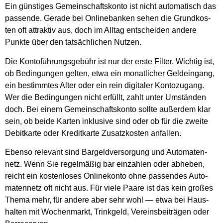
Ein güns­ti­ges Gemein­schafts­kon­to ist nicht auto­ma­tisch das
pas­sen­de. Gera­de bei Online­ban­ken sehen die Grund­kos­
ten oft attrak­tiv aus, doch im All­tag ent­schei­den ande­re
Punk­te über den tat­säch­li­chen Nut­zen.
Die Kon­to­füh­rungs­ge­bühr ist nur der ers­te Fil­ter. Wich­tig ist,
ob Bedin­gun­gen gel­ten, etwa ein monat­li­cher Geld­ein­gang,
ein bestimm­tes Alter oder ein rein digi­ta­ler Kon­to­zu­gang.
Wer die Bedin­gun­gen nicht erfüllt, zahlt unter Umstän­den
doch. Bei einem Gemein­schafts­kon­to soll­te außer­dem klar
sein, ob bei­de Kar­ten inklu­si­ve sind oder ob für die zwei­te
Debit­kar­te oder Kre­dit­kar­te Zusatz­kos­ten anfal­len.
Eben­so rele­vant sind Bar­geld­ver­sor­gung und Auto­ma­ten­
netz. Wenn Sie regel­mä­ßig bar ein­zah­len oder abhe­ben,
reicht ein kos­ten­lo­ses Online­kon­to ohne pas­sen­des Auto­
ma­ten­netz oft nicht aus. Für vie­le Paa­re ist das kein gro­ßes
The­ma mehr, für ande­re aber sehr wohl — etwa bei Haus­
hal­ten mit Wochen­markt, Trink­geld, Ver­eins­bei­trä­gen oder