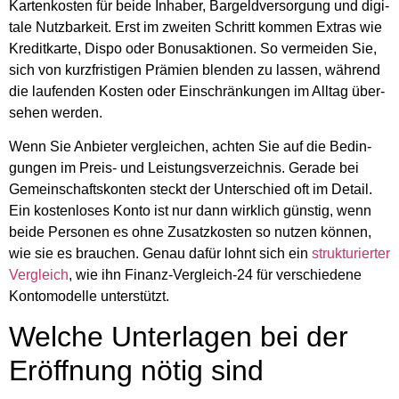
Kar­ten­kos­ten für bei­de Inha­ber, Bar­geld­ver­sor­gung und digi­
ta­le Nutz­bar­keit. Erst im zwei­ten Schritt kom­men Extras wie
Kre­dit­kar­te, Dis­po oder Bonus­ak­tio­nen. So ver­mei­den Sie,
sich von kurz­fris­ti­gen Prä­mi­en blen­den zu las­sen, wäh­rend
die lau­fen­den Kos­ten oder Ein­schrän­kun­gen im All­tag über­
se­hen wer­den.
Wenn Sie Anbie­ter ver­glei­chen, ach­ten Sie auf die Bedin­
gun­gen im Preis- und Leis­tungs­ver­zeich­nis. Gera­de bei
Gemein­schafts­kon­ten steckt der Unter­schied oft im Detail.
Ein kos­ten­lo­ses Kon­to ist nur dann wirk­lich güns­tig, wenn
bei­de Per­so­nen es ohne Zusatz­kos­ten so nut­zen kön­nen,
wie sie es brau­chen. Genau dafür lohnt sich ein
struk­tu­rier­ter
Ver­gleich
, wie ihn Finanz-Ver­gleich-24 für ver­schie­de­ne
Kon­to­mo­del­le unter­stützt.
Wel­che Unter­la­gen bei der
Eröff­nung nötig sind