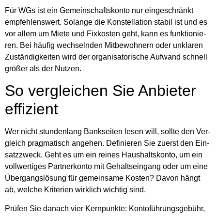
Für WGs ist ein Gemein­schafts­kon­to nur ein­ge­schränkt
emp­feh­lens­wert. Solan­ge die Kon­stel­la­ti­on sta­bil ist und es
vor allem um Mie­te und Fix­kos­ten geht, kann es funk­tio­nie­
ren. Bei häu­fig wech­seln­den Mit­be­woh­nern oder unkla­ren
Zustän­dig­kei­ten wird der orga­ni­sa­to­ri­sche Auf­wand schnell
grö­ßer als der Nut­zen.
So ver­glei­chen Sie Anbie­ter
effi­zi­ent
Wer nicht stun­den­lang Bank­sei­ten lesen will, soll­te den Ver­
gleich prag­ma­tisch ange­hen. Defi­nie­ren Sie zuerst den Ein­
satz­zweck. Geht es um ein rei­nes Haus­halts­kon­to, um ein
voll­wer­ti­ges Part­ner­kon­to mit Gehalts­ein­gang oder um eine
Über­gangs­lö­sung für gemein­sa­me Kos­ten? Davon hängt
ab, wel­che Kri­te­ri­en wirk­lich wich­tig sind.
Prü­fen Sie danach vier Kern­punk­te: Kon­to­füh­rungs­ge­bühr,