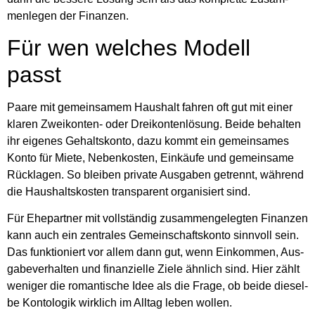
men­le­gen der Finan­zen.
Für wen wel­ches Modell
passt
Paa­re mit gemein­sa­mem Haus­halt fah­ren oft gut mit einer
kla­ren Zwei­kon­ten- oder Drei­kon­ten­lö­sung. Bei­de behal­ten
ihr eige­nes Gehalts­kon­to, dazu kommt ein gemein­sa­mes
Kon­to für Mie­te, Neben­kos­ten, Ein­käu­fe und gemein­sa­me
Rück­la­gen. So blei­ben pri­va­te Aus­ga­ben getrennt, wäh­rend
die Haus­halts­kos­ten trans­pa­rent orga­ni­siert sind.
Für Ehe­part­ner mit voll­stän­dig zusam­men­ge­leg­ten Finan­zen
kann auch ein zen­tra­les Gemein­schafts­kon­to sinn­voll sein.
Das funk­tio­niert vor allem dann gut, wenn Ein­kom­men, Aus­
ga­be­ver­hal­ten und finan­zi­el­le Zie­le ähn­lich sind. Hier zählt
weni­ger die roman­ti­sche Idee als die Fra­ge, ob bei­de die­sel­
be Kon­to­lo­gik wirk­lich im All­tag leben wol­len.