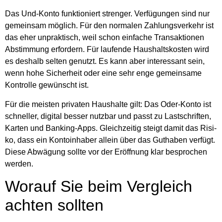
Das Und-Kon­to funk­tio­niert stren­ger. Ver­fü­gun­gen sind nur
gemein­sam mög­lich. Für den nor­ma­len Zah­lungs­ver­kehr ist
das eher unprak­tisch, weil schon ein­fa­che Trans­ak­tio­nen
Abstim­mung erfor­dern. Für lau­fen­de Haus­halts­kos­ten wird
es des­halb sel­ten genutzt. Es kann aber inter­es­sant sein,
wenn hohe Sicher­heit oder eine sehr enge gemein­sa­me
Kon­trol­le gewünscht ist.
Für die meis­ten pri­va­ten Haus­hal­te gilt: Das Oder-Kon­to ist
schnel­ler, digi­tal bes­ser nutz­bar und passt zu Last­schrif­ten,
Kar­ten und Ban­king-Apps. Gleich­zei­tig steigt damit das Risi­
ko, dass ein Kon­to­in­ha­ber allein über das Gut­ha­ben ver­fügt.
Die­se Abwä­gung soll­te vor der Eröff­nung klar bespro­chen
wer­den.
Wor­auf Sie beim Ver­gleich
ach­ten soll­ten