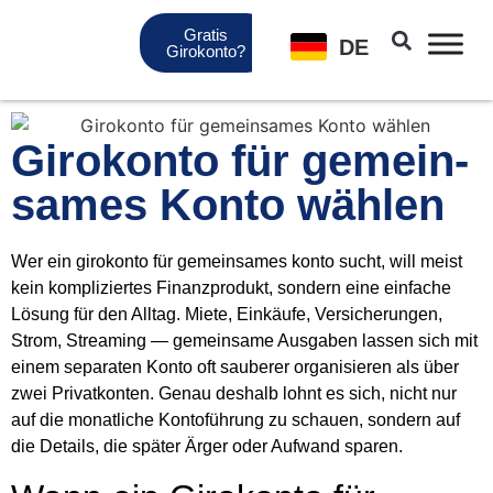
Gratis
DE
Girokonto?
Giro­kon­to für gemein­
sa­mes Kon­to wäh­len
Wer ein giro­kon­to für gemein­sa­mes kon­to sucht, will meist
kein kom­pli­zier­tes Finanz­pro­dukt, son­dern eine ein­fa­che
Lösung für den All­tag. Mie­te, Ein­käu­fe, Ver­si­che­run­gen,
Strom, Strea­ming — gemein­sa­me Aus­ga­ben las­sen sich mit
einem sepa­ra­ten Kon­to oft sau­be­rer orga­ni­sie­ren als über
zwei Pri­vat­kon­ten. Genau des­halb lohnt es sich, nicht nur
auf die monat­li­che Kon­to­füh­rung zu schau­en, son­dern auf
die Details, die spä­ter Ärger oder Auf­wand spa­ren.