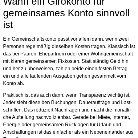
Wann ein Giro­kon­to für
gemein­sa­mes Kon­to sinn­voll
ist
Ein Gemein­schafts­kon­to passt vor allem dann, wenn zwei
Per­so­nen regel­mä­ßig die­sel­ben Kos­ten tra­gen. Klas­sisch ist
das bei Paa­ren, Ehe­part­nern oder einer Wohn­ge­mein­schaft
mit kla­ren gemein­sa­men Fix­kos­ten. Statt stän­dig Geld hin
und her zu über­wei­sen, zah­len bei­de einen fes­ten Betrag
ein und alle lau­fen­den Aus­ga­ben gehen gesam­melt vom
Kon­to ab.
Prak­tisch ist das auch dann, wenn Trans­pa­renz wich­tig ist.
Jeder sieht die­sel­ben Buchun­gen, Dau­er­auf­trä­ge und Last­
schrif­ten. Das redu­ziert Nach­fra­gen und macht die monat­li­
che Auf­tei­lung nach­voll­zieh­bar. Gera­de bei Mie­te, Inter­net,
Ener­gie oder gemein­sa­men Rück­la­gen für Urlaub und
Anschaf­fun­gen ist das ein­fa­cher als ein Neben­ein­an­der aus