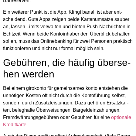
Bar­re­ser­ven.
Ein wei­te­rer Punkt ist die App. Klingt banal, ist aber ent­
schei­dend. Gute Apps zei­gen bei­de Kar­ten­um­sät­ze sau­ber
an, las­sen Limits ver­wal­ten und bie­ten Push-Nach­rich­ten in
Echt­zeit. Wenn bei­de Kon­to­in­ha­ber den Über­blick behal­ten
sol­len, muss das Online­ban­king für zwei Per­so­nen prak­tisch
funk­tio­nie­ren und nicht nur for­mal mög­lich sein.
Gebüh­ren, die häu­fig über­se­
hen wer­den
Bei einem giro­kon­to für gemein­sa­mes kon­to ent­ste­hen die
unnö­ti­gen Kos­ten oft nicht durch die Kon­to­füh­rung selbst,
son­dern durch Zusatz­leis­tun­gen. Dazu gehö­ren Ersatz­kar­
ten, beleg­haf­te Über­wei­sun­gen, Bar­geld­ein­zah­lun­gen,
Fremd­wäh­rungs­ge­büh­ren oder Gebüh­ren für eine
optio­na­le
Kre­dit­kar­te
.