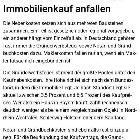
Immo­bi­li­en­kauf anfal­len
Die Neben­kos­ten set­zen sich aus meh­re­ren Bau­stei­nen
zusam­men. Ein Teil ist gesetz­lich oder regio­nal vor­ge­ge­ben,
ein ande­rer hängt vom Ein­zel­fall ab. In Deutsch­land gehö­ren
fast immer die Grund­er­werb­steu­er sowie Notar- und Grund­
buch­kos­ten dazu. Mak­ler­kos­ten fal­len nur an, wenn ein Mak­
ler tat­säch­lich ein­ge­bun­den ist.
Die Grund­er­werb­steu­er ist meist der größ­te Pos­ten unter den
Kauf­ne­ben­kos­ten. Ihre Höhe rich­tet sich nach dem Bun­des­
land, in dem die Immo­bi­lie liegt. Je nach Stand­ort liegt sie
aktu­ell zwi­schen 3,5 Pro­zent und 6,5 Pro­zent des Kauf­prei­
ses. Wer also ein Haus in Bay­ern kauft, zahlt rech­ne­risch
deut­lich weni­ger als bei einem ver­gleich­ba­ren Objekt in Nord­
rhein-West­fa­len, Schles­wig-Hol­stein oder dem Saar­land.
Notar- und Grund­buch­kos­ten sind eben­falls fest ein­zu­pla­
nen. Für die Beur­kun­dung des Kauf­ver­trags, die Grund­