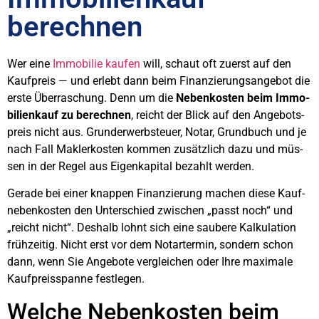
berech­nen
Wer eine
Immo­bi­lie kau­fen
will, schaut oft zuerst auf den
Kauf­preis — und erlebt dann beim Finan­zie­rungs­an­ge­bot die
ers­te Über­ra­schung. Denn um die
Neben­kos­ten beim Immo­
bi­li­en­kauf zu berech­nen
, reicht der Blick auf den Ange­bots­
preis nicht aus. Grund­er­werb­steu­er, Notar, Grund­buch und je
nach Fall Mak­ler­kos­ten kom­men zusätz­lich dazu und müs­
sen in der Regel aus Eigen­ka­pi­tal bezahlt wer­den.
Gera­de bei einer knap­pen Finan­zie­rung machen die­se Kauf­
ne­ben­kos­ten den Unter­schied zwi­schen „passt noch“ und
„reicht nicht“. Des­halb lohnt sich eine sau­be­re Kal­ku­la­ti­on
früh­zei­tig. Nicht erst vor dem Notar­ter­min, son­dern schon
dann, wenn Sie Ange­bo­te ver­glei­chen oder Ihre maxi­ma­le
Kauf­preis­span­ne fest­le­gen.
Wel­che Neben­kos­ten beim