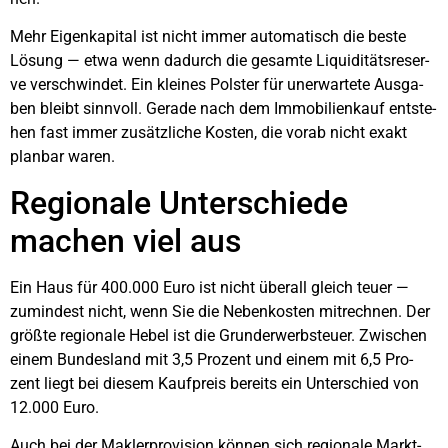
Mehr Eigen­ka­pi­tal ist nicht immer auto­ma­tisch die bes­te
Lösung — etwa wenn dadurch die gesam­te Liqui­di­täts­re­ser­
ve ver­schwin­det. Ein klei­nes Pols­ter für uner­war­te­te Aus­ga­
ben bleibt sinn­voll. Gera­de nach dem Immo­bi­li­en­kauf ent­ste­
hen fast immer zusätz­li­che Kos­ten, die vor­ab nicht exakt
plan­bar waren.
Regio­na­le Unter­schie­de
machen viel aus
Ein Haus für 400.000 Euro ist nicht über­all gleich teu­er —
zumin­dest nicht, wenn Sie die Neben­kos­ten mit­rech­nen. Der
größ­te regio­na­le Hebel ist die Grund­er­werb­steu­er. Zwi­schen
einem Bun­des­land mit 3,5 Pro­zent und einem mit 6,5 Pro­
zent liegt bei die­sem Kauf­preis bereits ein Unter­schied von
12.000 Euro.
Auch bei der Mak­ler­pro­vi­si­on kön­nen sich regio­na­le Markt­