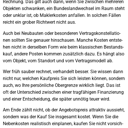
Rech­nung. Das gilt auch dann, wenn Sie zwi­schen meh­re­ren
Objek­ten schwan­ken, ein Bun­des­land­wech­sel im Raum steht
oder unklar ist, ob Mak­ler­kos­ten anfal­len. In sol­chen Fäl­len
reicht ein gro­ber Richt­wert nicht aus.
Auch bei Neu­bau­ten oder beson­de­ren Ver­trags­kon­stel­la­tio­
nen soll­ten Sie genau­er hin­schau­en. Man­che Kos­ten ent­ste­
hen nicht in der­sel­ben Form wie beim klas­si­schen Bestands­
kauf, ande­re Pos­ten kom­men zusätz­lich dazu. Es hängt also
vom Objekt, vom Stand­ort und vom Ver­trags­mo­dell ab.
Wer früh sau­ber rech­net, ver­han­delt bes­ser. Sie wis­sen dann
nicht nur, wel­chen Kauf­preis Sie sich leis­ten kön­nen, son­dern
auch, wo Ihre per­sön­li­che Ober­gren­ze wirk­lich liegt. Das ist
oft der Unter­schied zwi­schen einer trag­fä­hi­gen Finan­zie­rung
und einer Ent­schei­dung, die spä­ter unnö­tig teu­er wird.
Am Ende zählt nicht, ob der Ange­bots­preis attrak­tiv aus­sieht,
son­dern was der Kauf Sie ins­ge­samt kos­tet. Wenn Sie die
Neben­kos­ten rea­lis­tisch ein­pla­nen, kau­fen Sie nicht vor­sich­