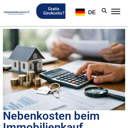
Gratis
DE
Girokonto?
Neben­kos­ten beim
Immo­bi­li­en­kauf