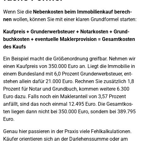
Wenn Sie die
Neben­kos­ten beim Immo­bi­li­en­kauf berech­
nen
wol­len, kön­nen Sie mit einer kla­ren Grund­for­mel star­ten:
Kauf­preis + Grund­er­werb­steu­er + Notar­kos­ten + Grund­
buch­kos­ten + even­tu­el­le Mak­ler­pro­vi­si­on = Gesamt­kos­ten
des Kaufs
Ein Bei­spiel macht die Grö­ßen­ord­nung greif­bar. Neh­men wir
einen Kauf­preis von 350.000 Euro an. Liegt die Immo­bi­lie in
einem Bun­des­land mit 6,0 Pro­zent Grund­er­werb­steu­er, ent­
ste­hen allein dafür 21.000 Euro. Rech­nen Sie zusätz­lich 1,8
Pro­zent für Notar und Grund­buch, kom­men wei­te­re 6.300
Euro dazu. Falls noch ein Mak­ler­an­teil von 3,57 Pro­zent
anfällt, sind das noch ein­mal 12.495 Euro. Die Gesamt­kos­
ten lie­gen dann nicht bei 350.000 Euro, son­dern bei 389.795
Euro.
Genau hier pas­sie­ren in der Pra­xis vie­le Fehl­kal­ku­la­tio­nen.
Käu­fer ori­en­tie­ren sich an der Dar­le­hens­sum­me oder am