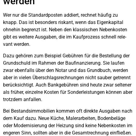
wer­den
Wer nur die Stan­dard­pos­ten addiert, rech­net häu­fig zu
knapp. Das ist beson­ders ris­kant, wenn das Eigen­ka­pi­tal
ohne­hin begrenzt ist. Neben den klas­si­schen Neben­kos­ten
gibt es wei­te­re Aus­ga­ben, die im Kauf­pro­zess schnell rele­
vant wer­den.
Dazu gehö­ren zum Bei­spiel Gebüh­ren für die Bestel­lung der
Grund­schuld im Rah­men der Bau­fi­nan­zie­rung. Sie lau­fen
zwar eben­falls über den Notar und das Grund­buch, wer­den
aber in vie­len Über­schlags­rech­nun­gen nicht sau­ber getrennt
berück­sich­tigt. Auch Bank­ge­büh­ren sind heu­te zwar sel­te­ner
als frü­her, ein­zel­ne Kos­ten für Son­der­leis­tun­gen kön­nen aber
trotz­dem anfal­len.
Bei Bestands­im­mo­bi­li­en kom­men oft direk­te Aus­ga­ben nach
dem Kauf dazu. Neue Küche, Maler­ar­bei­ten, Boden­be­lä­ge
oder Moder­ni­sie­rung der Hei­zung sind kei­ne Neben­kos­ten im
enge­ren Sinn, soll­ten aber in die Gesamt­rech­nung ein­flie­ßen.