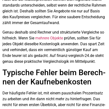
stan­dards unter­schei­den, selbst wenn der recht­li­che Rah­men
gleich ist. Des­halb soll­ten Sie Ange­bo­te nie nur auf Basis
des Kauf­prei­ses ver­glei­chen. Für eine sau­be­re Ent­schei­dung
zählt immer der Gesamt­auf­wand.
Genau des­halb sind Rech­ner und struk­tu­rier­te Ver­glei­che so
hilf­reich. Wenn Sie
meh­re­re Objek­te
prü­fen, soll­ten Sie für
jedes Objekt die­sel­be Kos­ten­lo­gik anwen­den. Das spart Zeit
und ver­hin­dert, dass ein ver­meint­lich güns­ti­ger Kauf am
Ende teu­rer ist als gedacht. Auf finanz-vergleich-24.de steht
genau die­se prak­ti­sche Ver­gleichs­lo­gik im Mit­tel­punkt.
Typi­sche Feh­ler beim Berech­
nen der Kauf­ne­ben­kos­ten
Der häu­figs­te Feh­ler ist, mit einem pau­scha­len Pro­zent­satz
zu arbei­ten und ihn dann nicht mehr zu hin­ter­fra­gen. Das
reicht für einen ers­ten Über­blick, aber nicht für eine Finan­zie­