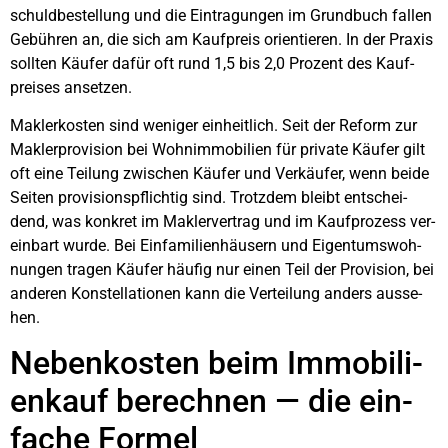
schuld­be­stel­lung und die Ein­tra­gun­gen im Grund­buch fal­len
Gebüh­ren an, die sich am Kauf­preis ori­en­tie­ren. In der Pra­xis
soll­ten Käu­fer dafür oft rund 1,5 bis 2,0 Pro­zent des Kauf­
prei­ses anset­zen.
Mak­ler­kos­ten sind weni­ger ein­heit­lich. Seit der Reform zur
Mak­ler­pro­vi­si­on bei Wohn­im­mo­bi­li­en für pri­va­te Käu­fer gilt
oft eine Tei­lung zwi­schen Käu­fer und Ver­käu­fer, wenn bei­de
Sei­ten pro­vi­si­ons­pflich­tig sind. Trotz­dem bleibt ent­schei­
dend, was kon­kret im Mak­ler­ver­trag und im Kauf­pro­zess ver­
ein­bart wur­de. Bei Ein­fa­mi­li­en­häu­sern und Eigen­tums­woh­
nun­gen tra­gen Käu­fer häu­fig nur einen Teil der Pro­vi­si­on, bei
ande­ren Kon­stel­la­tio­nen kann die Ver­tei­lung anders aus­se­
hen.
Neben­kos­ten beim Immo­bi­li­
en­kauf berech­nen — die ein­
fa­che For­mel