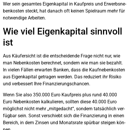
Wer sein gesam­tes Eigen­ka­pi­tal in Kauf­preis und Erwerbs­ne­
ben­kos­ten steckt, hat danach oft kei­nen Spiel­raum mehr für
not­wen­di­ge Arbei­ten.
Wie viel Eigen­ka­pi­tal sinn­voll
ist
Aus Käu­fer­sicht ist die ent­schei­den­de Fra­ge nicht nur, wie
man Neben­kos­ten berech­net, son­dern wie man sie bezahlt.
In vie­len Fäl­len erwar­ten Ban­ken, dass die Kauf­ne­ben­kos­ten
aus Eigen­ka­pi­tal getra­gen wer­den. Das redu­ziert ihr Risi­ko
und ver­bes­sert Ihre Finan­zie­rungs­chan­cen.
Wenn Sie also 350.000 Euro Kauf­preis plus rund 40.000
Euro Neben­kos­ten kal­ku­lie­ren, soll­ten die­se 40.000 Euro
mög­lichst nicht mehr „mit­ge­dacht“, son­dern tat­säch­lich ver­
füg­bar sein. Sonst ver­schiebt sich die Finan­zie­rung in einen
Bereich, in dem Zin­sen und Monats­ra­te spür­bar stei­gen kön­
nen.