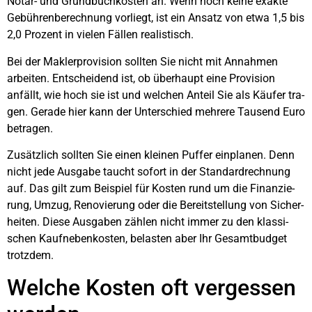
Notar- und Grund­buch­kos­ten an. Wenn noch kei­ne exak­te
Gebüh­ren­be­rech­nung vor­liegt, ist ein Ansatz von etwa 1,5 bis
2,0 Pro­zent in vie­len Fäl­len rea­lis­tisch.
Bei der Mak­ler­pro­vi­si­on soll­ten Sie nicht mit Annah­men
arbei­ten. Ent­schei­dend ist, ob über­haupt eine Pro­vi­si­on
anfällt, wie hoch sie ist und wel­chen Anteil Sie als Käu­fer tra­
gen. Gera­de hier kann der Unter­schied meh­re­re Tau­send Euro
betra­gen.
Zusätz­lich soll­ten Sie einen klei­nen Puf­fer ein­pla­nen. Denn
nicht jede Aus­ga­be taucht sofort in der Stan­dard­rech­nung
auf. Das gilt zum Bei­spiel für Kos­ten rund um die Finan­zie­
rung, Umzug, Reno­vie­rung oder die Bereit­stel­lung von Sicher­
hei­ten. Die­se Aus­ga­ben zäh­len nicht immer zu den klas­si­
schen Kauf­ne­ben­kos­ten, belas­ten aber Ihr Gesamt­bud­get
trotz­dem.
Wel­che Kos­ten oft ver­ges­sen