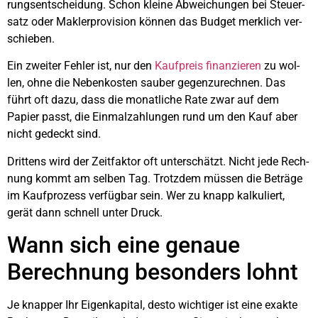
rungs­ent­schei­dung. Schon klei­ne Abwei­chun­gen bei Steu­er­
satz oder Mak­ler­pro­vi­si­on kön­nen das Bud­get merk­lich ver­
schie­ben.
Ein zwei­ter Feh­ler ist, nur den
Kauf­preis finan­zie­ren
zu wol­
len, ohne die Neben­kos­ten sau­ber gegen­zu­rech­nen. Das
führt oft dazu, dass die monat­li­che Rate zwar auf dem
Papier passt, die Ein­mal­zah­lun­gen rund um den Kauf aber
nicht gedeckt sind.
Drit­tens wird der Zeit­fak­tor oft unter­schätzt. Nicht jede Rech­
nung kommt am sel­ben Tag. Trotz­dem müs­sen die Beträ­ge
im Kauf­pro­zess ver­füg­bar sein. Wer zu knapp kal­ku­liert,
gerät dann schnell unter Druck.
Wann sich eine genaue
Berech­nung beson­ders lohnt
Je knap­per Ihr Eigen­ka­pi­tal, des­to wich­ti­ger ist eine exak­te