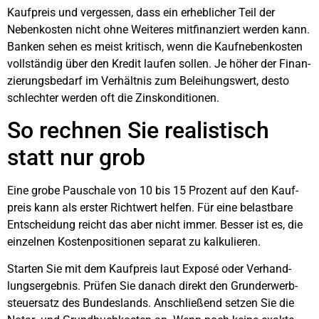
Kauf­preis und ver­ges­sen, dass ein erheb­li­cher Teil der
Neben­kos­ten nicht ohne Wei­te­res mit­fi­nan­ziert wer­den kann.
Ban­ken sehen es meist kri­tisch, wenn die Kauf­ne­ben­kos­ten
voll­stän­dig über den Kre­dit lau­fen sol­len. Je höher der Finan­
zie­rungs­be­darf im Ver­hält­nis zum Belei­hungs­wert, des­to
schlech­ter wer­den oft die Zins­kon­di­tio­nen.
So rech­nen Sie rea­lis­tisch
statt nur grob
Eine gro­be Pau­scha­le von 10 bis 15 Pro­zent auf den Kauf­
preis kann als ers­ter Richt­wert hel­fen. Für eine belast­ba­re
Ent­schei­dung reicht das aber nicht immer. Bes­ser ist es, die
ein­zel­nen Kos­ten­po­si­tio­nen sepa­rat zu kal­ku­lie­ren.
Star­ten Sie mit dem Kauf­preis laut Expo­sé oder Ver­hand­
lungs­er­geb­nis. Prü­fen Sie danach direkt den Grund­er­werb­
steu­er­satz des Bun­des­lands. Anschlie­ßend set­zen Sie die