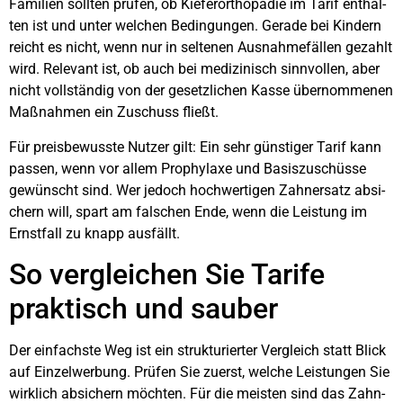
Fami­li­en soll­ten prü­fen, ob Kie­fer­or­tho­pä­die im Tarif ent­hal­
ten ist und unter wel­chen Bedin­gun­gen. Gera­de bei Kin­dern
reicht es nicht, wenn nur in sel­te­nen Aus­nah­me­fäl­len gezahlt
wird. Rele­vant ist, ob auch bei medi­zi­nisch sinn­vol­len, aber
nicht voll­stän­dig von der gesetz­li­chen Kas­se über­nom­me­nen
Maß­nah­men ein Zuschuss fließt.
Für preis­be­wuss­te Nut­zer gilt: Ein sehr güns­ti­ger Tarif kann
pas­sen, wenn vor allem Pro­phy­la­xe und Basis­zu­schüs­se
gewünscht sind. Wer jedoch hoch­wer­ti­gen Zahn­ersatz absi­
chern will, spart am fal­schen Ende, wenn die Leis­tung im
Ernst­fall zu knapp aus­fällt.
So ver­glei­chen Sie Tari­fe
prak­tisch und sau­ber
Der ein­fachs­te Weg ist ein struk­tu­rier­ter Ver­gleich statt Blick
auf Ein­zel­wer­bung. Prü­fen Sie zuerst, wel­che Leis­tun­gen Sie
wirk­lich absi­chern möch­ten. Für die meis­ten sind das Zahn­