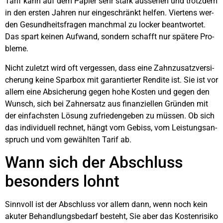
Tarif kann auf dem Papier sehr stark aus­se­hen und trotz­dem
in den ers­ten Jah­ren nur ein­ge­schränkt hel­fen. Vier­tens wer­
den Gesund­heits­fra­gen manch­mal zu locker beant­wor­tet.
Das spart kei­nen Auf­wand, son­dern schafft nur spä­te­re Pro­
ble­me.
Nicht zuletzt wird oft ver­ges­sen, dass eine Zahn­zu­satz­ver­si­
che­rung kei­ne Spar­box mit garan­tier­ter Ren­di­te ist. Sie ist vor
allem eine Absi­che­rung gegen hohe Kos­ten und gegen den
Wunsch, sich bei Zahn­ersatz aus finan­zi­el­len Grün­den mit
der ein­fachs­ten Lösung zufrie­den­ge­ben zu müs­sen. Ob sich
das indi­vi­du­ell rech­net, hängt vom Gebiss, vom Leis­tungs­an­
spruch und vom gewähl­ten Tarif ab.
Wann sich der Abschluss
beson­ders lohnt
Sinn­voll ist der Abschluss vor allem dann, wenn noch kein
aku­ter Behand­lungs­be­darf besteht, Sie aber das Kos­ten­ri­si­ko