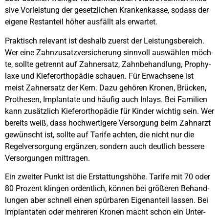
si­ve Vor­leis­tung der gesetz­li­chen Kran­ken­kas­se, sodass der
eige­ne Rest­an­teil höher aus­fällt als erwar­tet.
Prak­tisch rele­vant ist des­halb zuerst der Leis­tungs­be­reich.
Wer eine Zahn­zu­satz­ver­si­che­rung sinn­voll aus­wäh­len möch­
te, soll­te getrennt auf Zahn­ersatz, Zahn­be­hand­lung, Pro­phy­
la­xe und Kie­fer­or­tho­pä­die schau­en. Für Erwach­se­ne ist
meist Zahn­ersatz der Kern. Dazu gehö­ren Kro­nen, Brü­cken,
Pro­the­sen, Implan­ta­te und häu­fig auch Inlays. Bei Fami­li­en
kann zusätz­lich Kie­fer­or­tho­pä­die für Kin­der wich­tig sein. Wer
bereits weiß, dass hoch­wer­ti­ge­re Ver­sor­gung beim Zahn­arzt
gewünscht ist, soll­te auf Tari­fe ach­ten, die nicht nur die
Regel­ver­sor­gung ergän­zen, son­dern auch deut­lich bes­se­re
Ver­sor­gun­gen mit­tra­gen.
Ein zwei­ter Punkt ist die Erstat­tungs­hö­he. Tari­fe mit 70 oder
80 Pro­zent klin­gen ordent­lich, kön­nen bei grö­ße­ren Behand­
lun­gen aber schnell einen spür­ba­ren Eigen­an­teil las­sen. Bei
Implan­ta­ten oder meh­re­ren Kro­nen macht schon ein Unter­