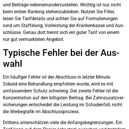
und Bei­trä­ge neben­ein­an­der­zu­stel­len. Wich­tig ist nur, nicht
beim ers­ten Ran­king ste­hen­zu­blei­ben. Nut­zen Sie Fil­ter,
lesen Sie Tarif­de­tails und ach­ten Sie auf For­mu­lie­run­gen
rund um Staf­fe­lung, Vor­leis­tung der Kran­ken­kas­se und Aus­
schlüs­se. Genau dort trennt sich ein guter Tarif von einem
nur gut ver­mark­te­ten Ange­bot.
Typi­sche Feh­ler bei der Aus­
wahl
Ein häu­fi­ger Feh­ler ist der Abschluss in letz­ter Minu­te.
Sobald eine Behand­lung emp­foh­len wur­de, wird es mit
umfas­sen­dem Schutz schwie­rig. Der zwei­te Feh­ler ist die
Kon­zen­tra­ti­on auf den bil­ligs­ten Bei­trag. Bei Zahn­zu­satz­ver­
si­che­run­gen ent­schei­det die Leis­tung im Scha­den­fall, nicht
die Wer­be­gra­fik im Abschluss­pro­zess.
Drit­tens unter­schät­zen vie­le die Anfangs­be­gren­zun­gen. Ein