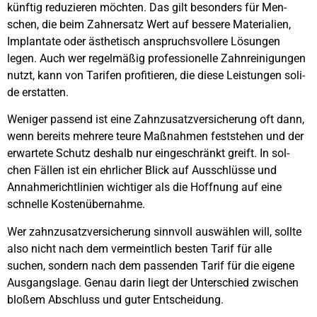
künf­tig redu­zie­ren möch­ten. Das gilt beson­ders für Men­
schen, die beim Zahn­ersatz Wert auf bes­se­re Mate­ria­li­en,
Implan­ta­te oder ästhe­tisch anspruchs­vol­le­re Lösun­gen
legen. Auch wer regel­mä­ßig pro­fes­sio­nel­le Zahn­rei­ni­gun­gen
nutzt, kann von Tari­fen pro­fi­tie­ren, die die­se Leis­tun­gen soli­
de erstat­ten.
Weni­ger pas­send ist eine Zahn­zu­satz­ver­si­che­rung oft dann,
wenn bereits meh­re­re teu­re Maß­nah­men fest­ste­hen und der
erwar­te­te Schutz des­halb nur ein­ge­schränkt greift. In sol­
chen Fäl­len ist ein ehr­li­cher Blick auf Aus­schlüs­se und
Annah­me­richt­li­ni­en wich­ti­ger als die Hoff­nung auf eine
schnel­le Kos­ten­über­nah­me.
Wer zahn­zu­satz­ver­si­che­rung sinn­voll aus­wäh­len will, soll­te
also nicht nach dem ver­meint­lich bes­ten Tarif für alle
suchen, son­dern nach dem pas­sen­den Tarif für die eige­ne
Aus­gangs­la­ge. Genau dar­in liegt der Unter­schied zwi­schen
blo­ßem Abschluss und guter Ent­schei­dung.