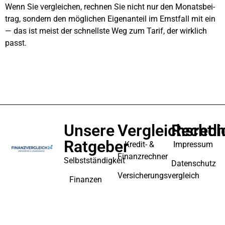
Wenn Sie ver­glei­chen, rech­nen Sie nicht nur den Monats­bei­
trag, son­dern den mög­li­chen Eigen­an­teil im Ernst­fall mit ein
— das ist meist der schnells­te Weg zum Tarif, der wirk­lich
passt.
Unsere
Vergleichsrec
Rechtli
Ratgeber
Kredit- &
Impressum
Finanzrechner
Selbstständigkeit
Datenschutz
Versicherungsvergleich
Finanzen