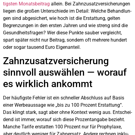
tigs­ten Monats­bei­trag
allein. Bei Zahn­zu­satz­ver­si­che­run­gen
lie­gen die gro­ßen Unter­schie­de im Detail: Wel­che Behand­lun­
gen sind abge­si­chert, wie hoch ist die Erstat­tung, gel­ten
Begren­zun­gen in den ers­ten Jah­ren und wie streng sind die
Gesund­heits­fra­gen? Wer die­se Punk­te sau­ber ver­gleicht,
spart spä­ter nicht nur Bei­trag, son­dern oft meh­re­re hun­dert
oder sogar tau­send Euro Eigen­an­teil.
Zahn­zu­satz­ver­si­che­rung
sinn­voll aus­wäh­len — wor­auf
es wirk­lich ankommt
Der häu­figs­te Feh­ler ist ein schnel­ler Abschluss auf Basis
einer Wer­be­aus­sa­ge wie „bis zu 100 Pro­zent Erstat­tung“.
Das klingt stark, sagt aber ohne Kon­text wenig aus. Ent­schei­
dend ist immer, wor­auf sich die­se Pro­zent­an­ga­be bezieht.
Man­che Tari­fe erstat­ten 100 Pro­zent nur für Pro­phy­la­xe,
aber deut­lich weni­ger für Zahn­ersatz. Ande­re rech­nen inklu­