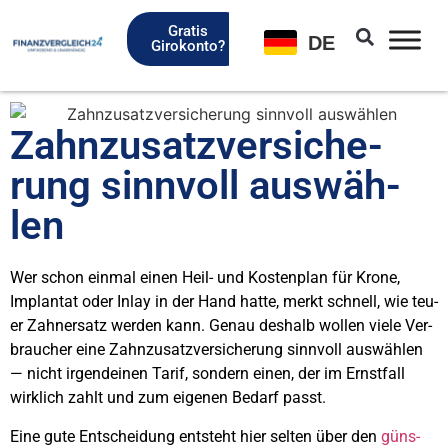
Gratis
DE
Girokonto?
Zahn­zu­satz­ver­si­che­
rung sinn­voll aus­wäh­
len
Wer schon ein­mal einen Heil- und Kos­ten­plan für Kro­ne,
Implan­tat oder Inlay in der Hand hat­te, merkt schnell, wie teu­
er Zahn­ersatz wer­den kann. Genau des­halb wol­len vie­le Ver­
brau­cher eine Zahn­zu­satz­ver­si­che­rung sinn­voll aus­wäh­len
— nicht irgend­ei­nen Tarif, son­dern einen, der im Ernst­fall
wirk­lich zahlt und zum eige­nen Bedarf passt.
Eine gute Ent­schei­dung ent­steht hier sel­ten über den
güns­