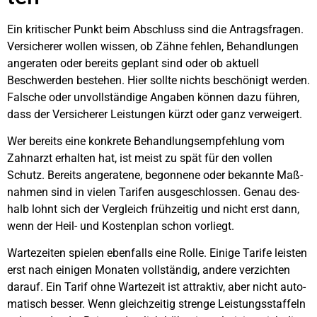
Ein kri­ti­scher Punkt beim Abschluss sind die Antrags­fra­gen.
Ver­si­che­rer wol­len wis­sen, ob Zäh­ne feh­len, Behand­lun­gen
ange­ra­ten oder bereits geplant sind oder ob aktu­ell
Beschwer­den bestehen. Hier soll­te nichts beschö­nigt wer­den.
Fal­sche oder unvoll­stän­di­ge Anga­ben kön­nen dazu füh­ren,
dass der Ver­si­che­rer Leis­tun­gen kürzt oder ganz ver­wei­gert.
Wer bereits eine kon­kre­te Behand­lungs­emp­feh­lung vom
Zahn­arzt erhal­ten hat, ist meist zu spät für den vol­len
Schutz. Bereits ange­ra­te­ne, begon­ne­ne oder bekann­te Maß­
nah­men sind in vie­len Tari­fen aus­ge­schlos­sen. Genau des­
halb lohnt sich der Ver­gleich früh­zei­tig und nicht erst dann,
wenn der Heil- und Kos­ten­plan schon vor­liegt.
War­te­zei­ten spie­len eben­falls eine Rol­le. Eini­ge Tari­fe leis­ten
erst nach eini­gen Mona­ten voll­stän­dig, ande­re ver­zich­ten
dar­auf. Ein Tarif ohne War­te­zeit ist attrak­tiv, aber nicht auto­
ma­tisch bes­ser. Wenn gleich­zei­tig stren­ge Leis­tungs­staf­feln