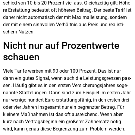
schied von 10 bis 20 Pro­zent viel aus. Gleich­zei­tig gilt: Höhe­
re Erstat­tung bedeu­tet oft höhe­ren Bei­trag. Der bes­te Tarif ist
daher nicht auto­ma­tisch der mit Maxi­mal­leis­tung, son­dern
der mit einem sinn­vol­len Ver­hält­nis aus Preis und rea­lis­ti­
schem Nut­zen.
Nicht nur auf Pro­zent­wer­te
schau­en
Vie­le Tari­fe wer­ben mit 90 oder 100 Pro­zent. Das ist nur
dann ein gutes Signal, wenn auch die Leis­tungs­gren­zen pas­
sen. Häu­fig gibt es in den ers­ten Ver­si­che­rungs­jah­ren soge­
nann­te Staf­fe­lun­gen. Dann sind zum Bei­spiel im ers­ten Jahr
nur weni­ge hun­dert Euro erstat­tungs­fä­hig, in den ers­ten drei
oder vier Jah­ren ins­ge­samt nur ein begrenz­ter Betrag. Für
klei­ne­re Maß­nah­men ist das oft aus­rei­chend. Wenn aber
kurz nach Ver­trags­be­ginn ein grö­ße­rer Zahn­ersatz nötig
wird, kann genau die­se Begren­zung zum Pro­blem wer­den.