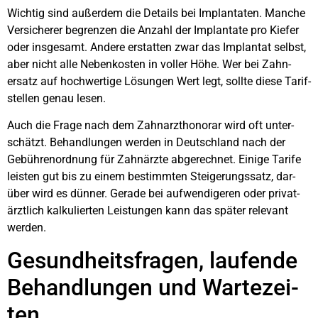
Wich­tig sind außer­dem die Details bei Implan­ta­ten. Man­che
Ver­si­che­rer begren­zen die Anzahl der Implan­ta­te pro Kie­fer
oder ins­ge­samt. Ande­re erstat­ten zwar das Implan­tat selbst,
aber nicht alle Neben­kos­ten in vol­ler Höhe. Wer bei Zahn­
ersatz auf hoch­wer­ti­ge Lösun­gen Wert legt, soll­te die­se Tarif­
stel­len genau lesen.
Auch die Fra­ge nach dem Zahn­arzt­ho­no­rar wird oft unter­
schätzt. Behand­lun­gen wer­den in Deutsch­land nach der
Gebüh­ren­ord­nung für Zahn­ärz­te abge­rech­net. Eini­ge Tari­fe
leis­ten gut bis zu einem bestimm­ten Stei­ge­rungs­satz, dar­
über wird es dün­ner. Gera­de bei auf­wen­di­ge­ren oder pri­vat­
ärzt­lich kal­ku­lier­ten Leis­tun­gen kann das spä­ter rele­vant
wer­den.
Gesund­heits­fra­gen, lau­fen­de
Behand­lun­gen und War­te­zei­
ten