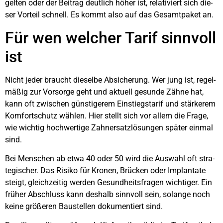
gel­ten oder der Bei­trag deut­lich höher ist, rela­ti­viert sich die­
ser Vor­teil schnell. Es kommt also auf das Gesamt­pa­ket an.
Für wen wel­cher Tarif sinn­voll
ist
Nicht jeder braucht die­sel­be Absi­che­rung. Wer jung ist, regel­
mä­ßig zur Vor­sor­ge geht und aktu­ell gesun­de Zäh­ne hat,
kann oft zwi­schen güns­ti­ge­rem Ein­stiegs­ta­rif und stär­ke­rem
Kom­fort­schutz wäh­len. Hier stellt sich vor allem die Fra­ge,
wie wich­tig hoch­wer­ti­ge Zahn­ersatz­lö­sun­gen spä­ter ein­mal
sind.
Bei Men­schen ab etwa 40 oder 50 wird die Aus­wahl oft stra­
te­gi­scher. Das Risi­ko für Kro­nen, Brü­cken oder Implan­ta­te
steigt, gleich­zei­tig wer­den Gesund­heits­fra­gen wich­ti­ger. Ein
frü­her Abschluss kann des­halb sinn­voll sein, solan­ge noch
kei­ne grö­ße­ren Bau­stel­len doku­men­tiert sind.