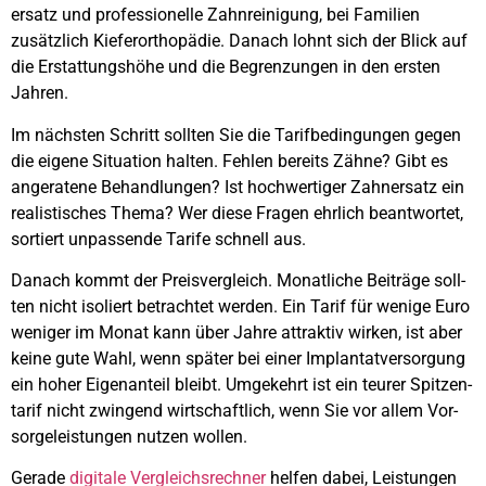
ersatz und pro­fes­sio­nel­le Zahn­rei­ni­gung, bei Fami­li­en
zusätz­lich Kie­fer­or­tho­pä­die. Danach lohnt sich der Blick auf
die Erstat­tungs­hö­he und die Begren­zun­gen in den ers­ten
Jah­ren.
Im nächs­ten Schritt soll­ten Sie die Tarif­be­din­gun­gen gegen
die eige­ne Situa­ti­on hal­ten. Feh­len bereits Zäh­ne? Gibt es
ange­ra­te­ne Behand­lun­gen? Ist hoch­wer­ti­ger Zahn­ersatz ein
rea­lis­ti­sches The­ma? Wer die­se Fra­gen ehr­lich beant­wor­tet,
sor­tiert unpas­sen­de Tari­fe schnell aus.
Danach kommt der Preis­ver­gleich. Monat­li­che Bei­trä­ge soll­
ten nicht iso­liert betrach­tet wer­den. Ein Tarif für weni­ge Euro
weni­ger im Monat kann über Jah­re attrak­tiv wir­ken, ist aber
kei­ne gute Wahl, wenn spä­ter bei einer Implan­tat­ver­sor­gung
ein hoher Eigen­an­teil bleibt. Umge­kehrt ist ein teu­rer Spit­zen­
ta­rif nicht zwin­gend wirt­schaft­lich, wenn Sie vor allem Vor­
sor­ge­leis­tun­gen nut­zen wol­len.
Gera­de
digi­ta­le Ver­gleichs­rech­ner
hel­fen dabei, Leis­tun­gen